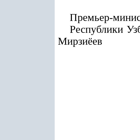
Премьер-мини
Респу
Мирзиёев