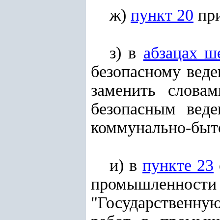
ж)
пункт 20
при
з) в
абзацах ш
безопасному вед
заменить словам
безопасным вед
коммунально-быто
и) в
пункте 23
промышленност
"Государственну