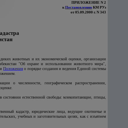
ПРИЛОЖЕНИЕ N 2
к
Постановлению
КМ РУз
от 05.09.2000 г. N 343
кадастра
истан
я диких животных и их экономической оценки, организации
бекистан "Об охране и использовании животного мира",
ии
Положения
о порядке создания и ведения Единой системы
ложением.
ации о численности, географическом распространении,
оценке.
в состоянии естественной свободы: млекопитающие, птицы,
ственный кадастр, юридические лица, ведущие охотничье и
ельских, учебных и заготовительных целях, как с изъятием