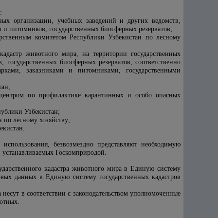
:
ых организации, учебных заведений и других ведомств,
в и питомников, государственных биосферных резерватов;
арственным комитет
ом
Республики Узбекистан по лесному
адастр животного мира, на территории государственных
, государственных биосферных резерватов, соответственно
рками, заказниками и питомниками, государственными
тан;
центром по профилактике карантинных и особо опасных
публики Узбекистан;
 по лесному хозяйству
;
екистан.
 использования, безвозмездно представляют необходимую
, устанавливаемых Госкомприродой.
сударственного кадастра животного мира в Единую систему
ровых данных в Единую систему государственных кадастров
 несут в соответствии с законодательством уполномоченные
отных.