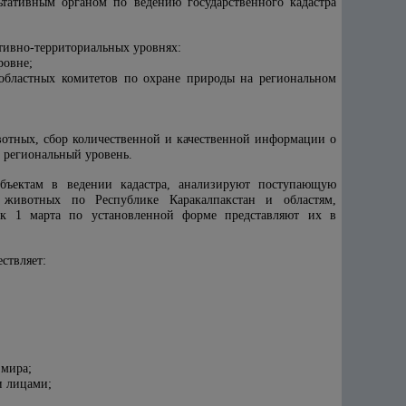
ьтативным органом по ведению государственного кадастра
тивно-территориальных уровнях:
ровне;
областных комитетов по охране природы на региональном
вотных, сбор количественной и качественной информации о
а региональный уровень.
бъектам в ведении кадастра, анализируют поступающую
 животных по Республике Каракалпакстан и областям,
 к 1 марта по установленной форме представляют их в
ствляет:
 мира;
и лицами;