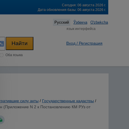
Сегодня: 06 августа 2026 г.
Дата обновления базы: 06 августа 2026 г.
Русский
Ўзбекча
O'zbekcha
язык интерфейса
Вход / Регистрация
Оба языка
тратившие силу акты
/
Государственные кадастры
/
ан (Приложение N 2 к Постановлению КМ РУз от