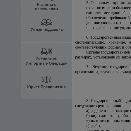
5. Основными принципам
Расчеты с
охват возможно большег
персоналом
единство методики сбор
обеспечение требований
достоверность и непрер
централизованное управл
Умная подшивка
6. Государственный када
систематизацию, хранение,
соответствующих формах и объ
Органы государственной
размерах, установленных закон
Экспортно-
Импортные Операции
7. Ведение государств
организации, ведущие государ
Юрист Предприятия
8. Государственный кад
следующие группы видов:
а) редкие и исчезающие
б) виды животных, обит
в) охотничьи виды живо
г) рыбы;
д) животные - вредители 