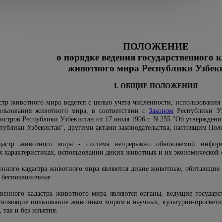
ПОЛОЖЕНИЕ
о порядке ведения государственного 
животного мира Республики Узбек
I. ОБЩИЕ ПОЛОЖЕНИЯ
астр животного мира ведется с целью учета численности, использовани
ользования животного мира, в соответствии с
Законом
Республики Уз
стров Республики Узбекистан от 17 июля 1996 г. N 255 "Об утвержден
спублики Узбекистан", другими актами законодательства, настоящим По
адастр животного мира - система непрерывно обновляемой информ
х характеристиках, использовании диких животных и их экономической 
венного кадастра животного мира являются дикие животные, обитающие 
 беспозвоночные.
твенного кадастра животного мира являются органы, ведущие государ
твляющие пользование животным миром в научных, культурно-просветит
так и без изъятия.