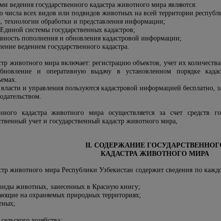
и ведения государственного кадастра животного мира являются:
о числа всех видов или подвидов животных на всей территории республ
а, технологии обработки и представления информации;
 Единой системы государственных кадастров;
ывность пополнения и обновления кадастровой информации;
ение ведением государственного кадастра.
стр животного мира включает: регистрацию объектов, учет их количества
 обновление и оперативную выдачу в установленном порядке када
емах.
 власти и управления пользуются кадастровой информацией бесплатно, з
одательством.
енного кадастра животного мира осуществляется за счет средств г
ственный учет и государственный кадастр животного мира,
II. СОДЕРЖАНИЕ ГОСУДАРСТВЕННОГ
КАДАСТРА ЖИВОТНОГО МИРА
астр животного мира Республики Узбекистан содержит сведения по кажд
 виды животных, занесенных в Красную книгу;
ающие на охраняемых природных территориях;
тных;
сельского хозяйства;