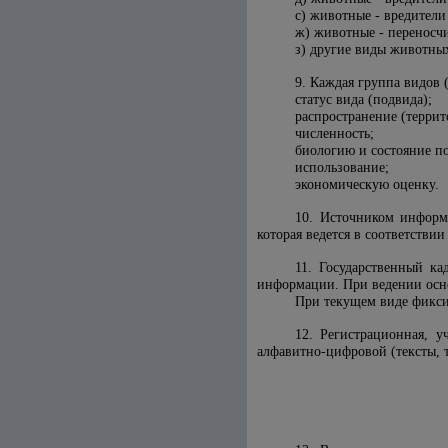
с) животные - вредители
ж) животные - переносч
з) другие виды животны
9. Каждая группа видов 
статус вида (подвида);
распространение (террит
численность;
биологию и состояние по
использование;
экономическую оценку.
10. Источником информа
которая ведется в соответств
11. Государственный к
информации. При ведении осно
При текущем виде фикси
12. Регистрационная, у
алфавитно-цифровой (тексты, 