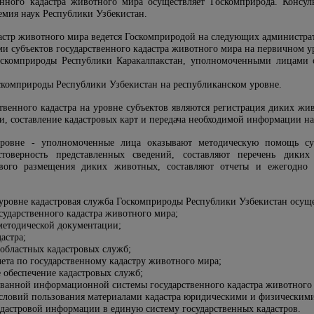
енного кадастра животного мира осуществляет Госкомприрода. Консул
емия наук Республики Узбекистан.
дастр животного мира ведется Госкомприродой на следующих администра
 субъектов государственного кадастра животного мира на первичном у
оскомприроды Республики Каракалпакстан, уполномоченными лицами 
скомприроды Республики Узбекистан на республиканском уровне.
твенного кадастра на уровне субъектов являются регистрация диких жи
ги, составление кадастровых карт и передача необходимой информации н
уровне - уполномоченные лица оказывают методическую помощь су
товерность представленных сведений, составляют перечень диких
ового размещения диких животных, составляют отчеты и ежегодно
 уровне кадастровая служба Госкомприроды Республики Узбекистан осуще
сударственного кадастра животного мира;
методической документации;
астра;
 областных кадастровых служб;
чета по государственному кадастру животного мира;
 обеспечение кадастровых служб;
ованной информационной системы государственного кадастра животного
условий пользования материалами кадастра юридическими и физическим
адастровой информации в единую систему государственных кадастров.