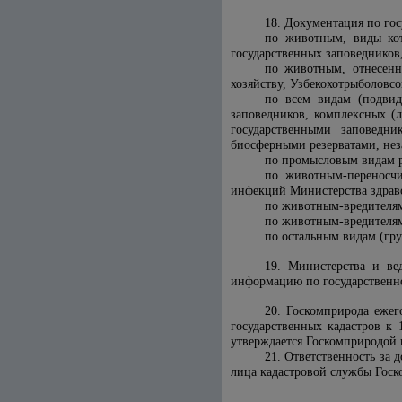
18. Документация по гос
по животным, виды кот
государственных заповедников
по животным, отнесенн
хозяйству
, Узбекохотрыболовс
по всем видам (подвид
заповедников, комплексных (
государственными заповедн
биосферными резерватами, нез
по промысловым видам р
по животным-переносч
инфекций Министерства здрав
по животным-вредителям 
по животным-вредителям
по остальным видам (гр
19. Министерства и ве
информацию по государственно
20. Госкомприрода ежег
государственных кадастров к
утверждается Госкомприродой и
21. Ответственность за
лица кадастровой службы Госк