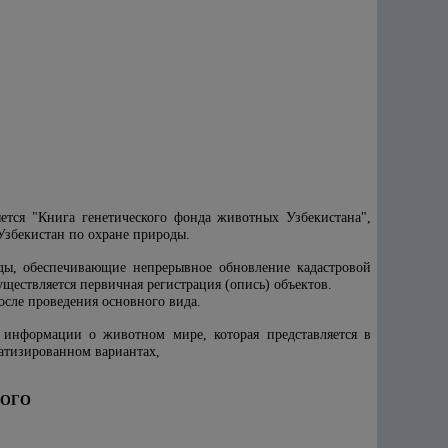
ется "Книга генетического фонда животных Узбекистана",
Узбекистан по охране природы.
ды, обеспечивающие непрерывное обновление кадастровой
ществляется первичная регистрация (опись) объектов.
осле проведения основного вида.
й информации о животном мире, которая представляется в
матизированном вариантах,
НОГО