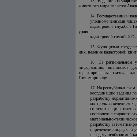
13. Ведение государств
животного мира является Акад
14. Государственный ка
уполномоченными лицами
кадастровой службой Г
уровне;
кадастровой службой Го
15. Функциями государс
них, ведение кадастровой кни
16. На региональном 
информацию, оценивают дос
территориальные схемы вид
Госкомприроду.
17. На республиканском
координацию ведения го
разработку нормативно-
контроль за ведением кад
систематизацию отчетов
составление годового от
материально-техническое
разработку автоматизир
определение порядка и 
передачу необходимой к