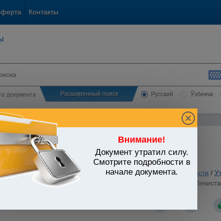
оферта
Контакты
ы
Расширенный поиск
Русский
Ўзбекча
сте документа
Внимание!
Документ утратил силу.
ЬСТВО УЗБЕКИСТАНА
Смотрите подробности в
начале документа.
 вопросы хозяйственной и предпринимательской деятельности
/
У
 государственного кадастра животного мира Республики Узбекист