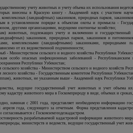
ударственному учету животных и учету объема их использования ведется
орых внесены в Красную книгу - Академией наук с участием научн
, комплексных (ландшафтных) заказников, природных парков, заказнико
ым в установленном порядке к объектам охоты и промысла -
Госуд
оюзом, другими организациями, ведущими охотничье хозяйство;
ам) животных, подлежащих учету и включению и государственный к
ландшафтных) заказников, природных парков, заказников и питомников
иками, комплексными (ландшафтными) заказниками, природными па
ависимо от их ведомственной подчиненности;
ыб - Министерством сельского и водного хозяйства Республики Узбекис
икам особо опасных инфекционных заболеваний - Республиканским 
оохранения Республики Узбекистан;
сельского хозяйства - Министерством сельского и водного хозяйств Рес
 лесного хозяйства -
Государственным комитет
ом
Республики Узбекистан
уппам), животных, не указанным выше - Академией наук Республики Узб
домства, ведущие государственный учет животных и учет объема их
му кадастру животного мира в Госкомприроду в виде, объемах и сроках
одно, начиная с 2001 года, представляет необходимую информацию го
 1 апреля года, следующего за отчетным. Форма представления кадаст
 согласовывается с Госкомземгеодезкадастром.
 достоверность разрабатываемой кадастровой информации животного мира
омприроды, министерств и ведомств, ведущие государственный учет жив