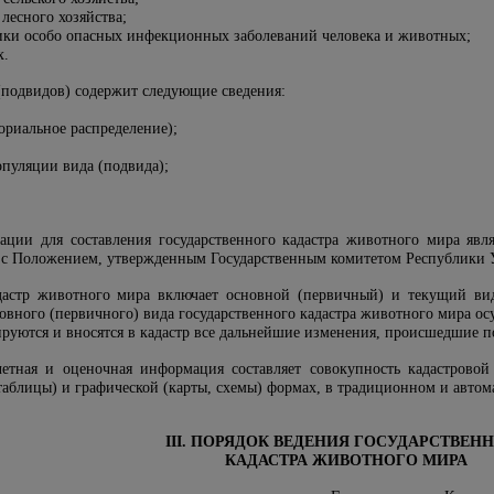
 лесного хозяйства;
ики особо опасных инфекционных заболеваний человека и животных;
х.
(подвидов) содержит следующие сведения:
ориальное распределение);
пуляции вида (подвида);
ции для составления государственного кадастра животного мира явля
ии с Положением, утвержденным Государственным комитетом Республики 
адастр животного мира включает основной (первичный) и текущий ви
вного (первичного) вида государственного кадастра животного мира осу
руются и вносятся в кадастр все дальнейшие изменения, происшедшие п
четная и оценочная информация составляет совокупность кадастрово
таблицы) и графической (карты, схемы) формах, в традиционном и авто
III. ПОРЯДОК ВЕДЕНИЯ ГОСУДАРСТВЕН
КАДАСТРА ЖИВОТНОГО МИРА