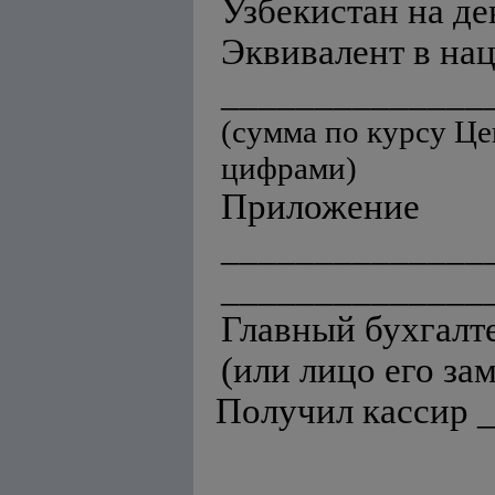
Узбекистан на д
Эквивалент в на
_______________
(сумма по курсу Ц
цифрами)
Приложение
______________
______________
Главный бухгалт
(или лицо его з
Получил кассир 