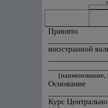
Пр
______________
иностранной ва
______________
______________
(наименование, п
Основание
______________
Курс Центрально