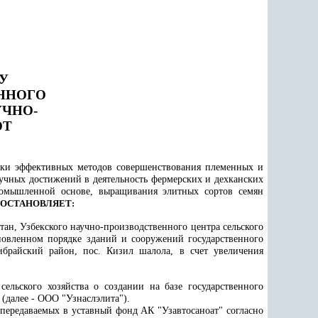
У
ННОГО
УЧНО-
ОТ
отки эффективных методов совершенствования племенных и
учных достижений в деятельность фермерских и дехканских
ромышленной основе, выращивания элитных сортов семян
ОСТАНОВЛЯЕТ:
тан, Узбекского научно-производственного центра сельского
новленном порядке зданий и сооружений государственного
ибрайский район, пос. Кизил шалола, в счет увеличения
ельского хозяйства о создании на базе государственного
(далее - ООО "Узнаслэлита").
передаваемых в уставный фонд АК "Узавтосаноат" согласно