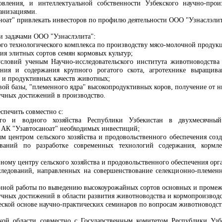
вления, и интеллектуальной собственности Узбекского научно-произ
анизациями.
оат" привлекать инвесторов по профилю деятельности ООО "Узнаслэлита
и задачами ООО "Узнаслэлита":
го технологического комплекса по производству мясо-молочной продук
я элитных сортов семян кормовых культур;
 условий ученым
Научно-исследовательского института животноводства
ения и содержания крупного рогатого скота, агротехнике выращива
 и продуктивных качеств животных;
вой базы, "племенного ядра" высокопродуктивных коров, получение от н
учных достижений в производство.
еспечить совместно с:
ого и водного хозяйства Республики Узбекистан в двухмесячный 
 АК "Узавтосаноат" необходимых инвестиций;
м центром сельского хозяйства и продовольственного обеспечения
соз
ваний по разработке современных технологий содержания, кормле
ному центру сельского хозяйства и продовольственного обеспечения
орга
следований, направленных на совершенствование селекционно-племен
нной работы по выведению высокоурожайных сортов основных и промеж
чных достижений в области развития животноводства и кормопроизводст
еской основе научно-практических семинаров по вопросам животноводст
кой области совместно с Государственным комитетом Республики Узб