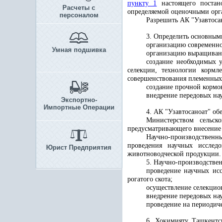
пункту 1
настоящего постано
Расчеты с
определяемой оценочными орг
персоналом
Разрешить АК "Узавтосан
3. Определить основным
организацию современно
Умная подшивка
организацию выращивани
создание необходимых
селекции, технологии кормл
совершенствования племенных
создание прочной кормо
внедрение передовых на
Экспортно-
Импортные Операции
4. АК "Узавтосаноат" об
Министерством сельск
предусматривающего внесение
Научно-производственны
проведения научных исследо
Юрист Предприятия
животноводческой продукции.
5.
Научно-производствен
проведение научных ис
рогатого скота;
осуществление селекцио
внедрение передовых нау
проведение на периодич
6. Хокимияту Ташкентс