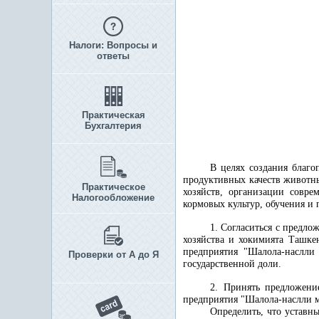
Налоги: Вопросы и
ответы
Практическая
Бухгалтерия
В целях создания благо
продуктивных качеств животн
Практическое
хозяйств, организации совр
Налогообложение
кормовых культур, обучения и
1. Согласиться с предло
хозяйства и хокимията Ташке
предприятия "Шалола-наслли 
Проверки от А до Я
государственной доли.
2. Принять предложение
предприятия "Шалола-наслли м
Определить, что уставн