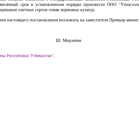
 месячный срок в установленном порядке произвести ООО "Узнаслэли
щивания элитных сортов семян кормовых культур.
ием настоящего постановления возложить на заместителя Премьер-минис
збекистан Ш. Мирзиёев
тва Республики Узбекистан",