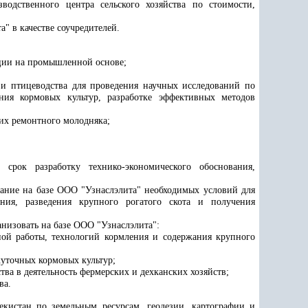
водственного центра сельского хозяйства по стоимости,
" в качестве соучредителей.
ции на промышленной основе;
 и птицеводства
для проведения научных исследований по
ния кормовых культур, разработке эффективных методов
их ремонтного молодняка;
срок разработку технико-экономического обоснования,
дание на базе ООО "Узнаслэлита" необходимых условий для
ния, разведения крупного рогатого скота и получения
низовать на базе ООО "Узнаслэлита":
ной работы, технологий кормления и содержания крупного
уточных кормовых культур;
ва в деятельность фермерских и дехканских хозяйств;
ва.
екистан по земельным ресурсам, геодезии, картографии и