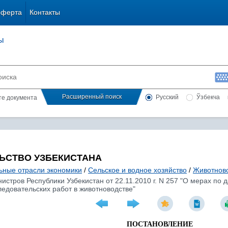
оферта
Контакты
ы
Расширенный поиск
Русский
Ўзбекча
сте документа
ЬСТВО УЗБЕКИСТАНА
ьные отрасли экономики
/
Сельское и водное хозяйство
/
Животново
истров Республики Узбекистан от 22.11.2010 г. N 257 "О мерах п
ледовательских работ в животноводстве"
ПОСТАНОВЛЕНИЕ