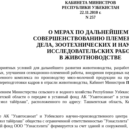
КАБИНЕТА МИНИСТРОВ
РЕСПУБЛИКИ УЗБЕКИСТАН
22.11.2010 г.
N 257
О МЕРАХ ПО ДАЛЬНЕЙШЕМ
СОВЕРШЕНСТВОВАНИЮ ПЛЕМЕ
ДЕЛА, ЗООТЕХНИЧЕСКИХ И НА
ИССЛЕДОВАТЕЛЬСКИХ РАБ
В ЖИВОТНОВОДСТВЕ
приятных условий для дальнейшего развития животноводства, разраб
ых, улучшения селекционно-племенной работы, внедрения передовых на
еменного комплекса по производству мясо-молочной продукции на п
 переподготовки кадров в отрасли животноводства, Кабинет Министров
П
жением Министерства сельского и водного хозяйства Республики Узбекис
нтской области о передаче в уставный фонд АК "Узавтосаноат" в уста
мол тайёрлаш", расположенного по адресу: Ташкентская область, К
 АК "Узавтосаноат" и Узбекского научно-производственного центра с
ол тайёрлаш" общества с ограниченной ответственностью "Узнаслэлита" 
ый фонд ООО "Узнаслэлита" формируется за счет зданий и сооружений, 