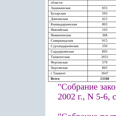
области:
Андижанская
653
Бухарская
593
Джизакская
422
Кашкадарьинская
803
Навоийская
103
Наманганская
368
Самаркандская
915
Сурхандарьинская
350
Сырдарьинская
893
Ташкентская
2651
Ферганская
579
Хорезмская
865
г. Ташкент
3647
Всего
13346
"Собрание зако
2002 г., N 5-6, с