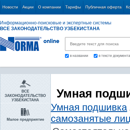
Новости
Акции
О компании
Тарифы
Публичная оферта
К
Информационно-поисковые и экспертные системы
ВСЕ ЗАКОНОДАТЕЛЬСТВО УЗБЕКИСТАНА
в названии
в тексте документ
Умная подш
ВСЕ
ЗАКОНОДАТЕЛЬСТВО
УЗБЕКИСТАНА
Умная подшивка
самозанятые ли
Малое предприятие