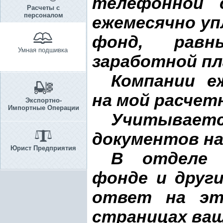
телефонной 
Расчеты с
персоналом
ежемесячно уп
фонд, равн
Умная подшивка
заработной п
Компании е
на мой расчет
Экспортно-
Импортные Операции
Учитываетс
документов на
Юрист Предприятия
В отделе с
фонде и друг
ответ на эт
страницах ваш