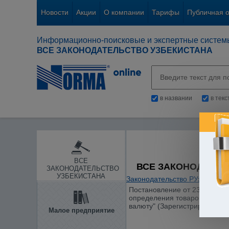
Новости
Акции
О компании
Тарифы
Публичная 
Информационно-поисковые и экспертные систем
ВСЕ ЗАКОНОДАТЕЛЬСТВО УЗБЕКИСТАНА
в названии
в тек
ВСЕ
ВСЕ ЗАКОНОДАТЕЛ
ЗАКОНОДАТЕЛЬСТВО
УЗБЕКИСТАНА
Законодательство РУз
/
Тамож
Постановление от 23.01.2011
определения товаров (работ,
валюту" (Зарегистрировано М
Малое предприятие