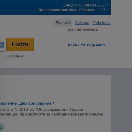
Сегодня: 06 августа 2026 г.
Дата обновления базы: 06 августа 2026 г.
Русский
Ўзбекча
O'zbekcha
язык интерфейса
Вход / Регистрация
Оба языка
рмление. Декларирование
/
омитета N 2010-51 "Об утверждении Правил
референций при экспорте за свободно конвертируемую