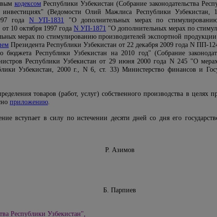
говым
кодексом
Республики Узбекистан (Собрание законодательства Респуб
 инвестициях" (Ведомости Олий Мажлиса Республики Узбекистан, 199
1997 года
N УП-1831
"О дополнительных мерах по стимулированию
от 10 октября 1997 года
N УП-1871
"О дополнительных мерах по стимули
ьных мерах по стимулированию производителей экспортной продукции
ием
Президента Республики Узбекистан от 22 декабря 2009 года N ПП-12
о бюджета Республики Узбекистан на 2010 год" (Собрание законодате
истров Республики Узбекистан от 29 июня 2000 года N 245 "О мера
лики Узбекистан, 2000 г., N 6, ст. 33) Министерство финансов и Го
ределения товаров (работ, услуг) собственного производства в целях 
сно
приложению
.
ение вступает в силу по истечении десяти дней со дня его государс
инансов Р. Азимов
 комитета Б. Парпиев
тва Республики Узбекистан",