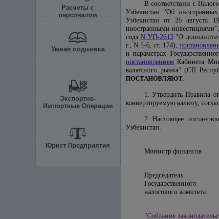
В соответствии с Нало
Расчеты с
Узбекистан "Об иностранных
персоналом
Узбекистан от 26 августа 
иностранными инвестициями", 
года
N УП-2613
"О дополнител
г., N 5-6, ст. 174),
постановлен
Умная подшивка
и параметрах Государственног
постановлением
Кабинета Мин
валютного рынка" (СП Респуб
ПОСТАНОВЛЯЮТ
:
1. Утвердить Правила оп
Экспортно-
конвертируемую валюту, согла
Импортные Операции
2. Настоящее постановл
Узбекистан.
Юрист Предприятия
Министр ф
Председатель
Государственного
налогового
"Собрание законодательс