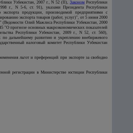
лики Узбекистан, 2007 г., N 52 (II),
Законом
Республики
8 г., N 5-6, ст. 91), указами Президента Республики
 экспорта продукции, производимой предприятиями с
рованию экспорта товаров (работ, услуг)", от 5 июня 2000
" (Ведомости Олий Мажлиса Республики Узбекистан, 2000
45 "О прогнозе основных макроэкономических показателей
льства Республики Узбекистан, 2009 г., N 52, ст. 560),
х по дальнейшему развитию и укреплению внебиржевого
сударственный налоговый комитет Республики Узбекистан
применения льгот и преференций при экспорте за свободно
твенной регистрации в Министерстве юстиции Республики