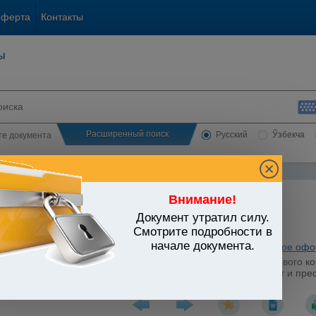
оферта
Контакты
ы
Расширенный поиск
Русский
Ўзбекча
сте документа
Внимание!
Документ утратил силу.
ЬСТВО УЗБЕКИСТАНА
Смотрите подробности в
начале документа.
енное законодательство
/
Утратившие силу акты
/
Таможенное офо
 г. Министерства финансов N 113 и Государственного налогового к
 услуг) собственного производства в целях применения льгот и п
Ю 16.02.2011 г. N 2195)