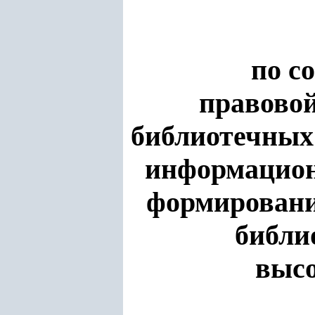
по с
правово
библиотечных
информацио
формировани
библи
выс