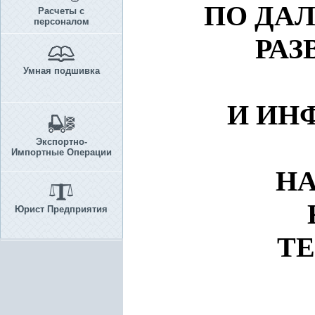
ПО ДА
Расчеты с
персоналом
РАЗ
Умная подшивка
И ИН
Экспортно-
Импортные Операции
НА
Юрист Предприятия
ТЕ