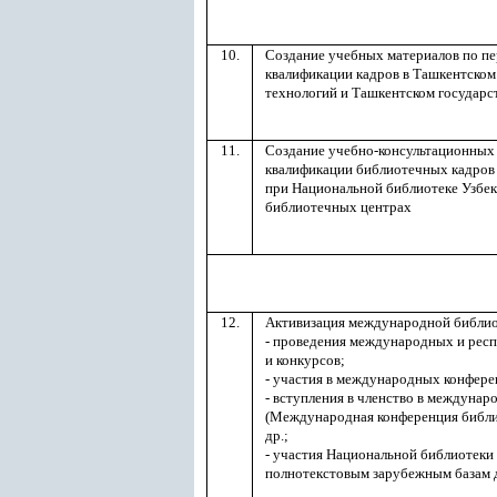
10.
Создание учебных материалов по п
квалификации кадров в Ташкентско
технологий и Ташкентском государс
11.
Создание учебно-консультационных
квалификации библиотечных кадров
при Национальной библиотеке Узбе
библиотечных центрах
12.
Активизация международной библио
- проведения международных и респ
и конкурсов;
- участия в международных конфере
- вступления в членство в междунар
(Международная конференция библи
др.;
- участия Национальной библиотеки 
полнотекстовым зарубежным базам 