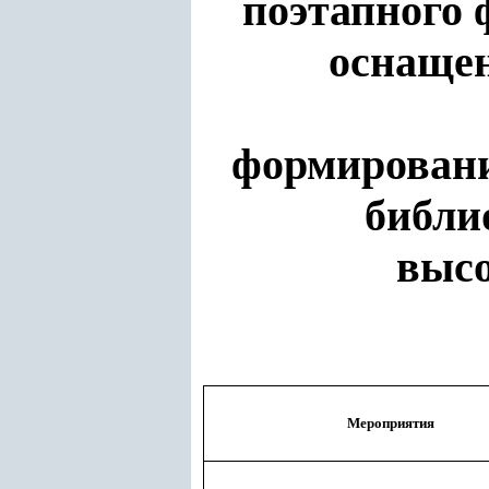
поэтапного 
оснаще
формировани
библи
выс
Мероприятия