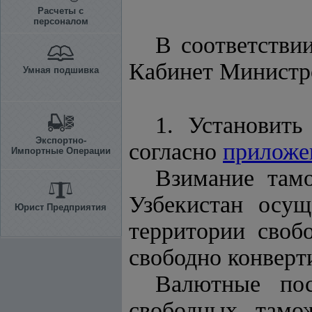
Расчеты с
персоналом
В соответств
Кабинет Минист
Умная подшивка
1. Установит
Экспортно-
согласно
прилож
Импортные Операции
Взимание там
Узбекистан осущ
Юрист Предприятия
территории своб
свободно конверт
Валютные пос
свободных тамо