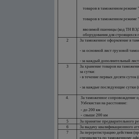
товаров в таможенном режиме 
товаров в таможенном режиме 
ввозимой пшеницы (код ТН ВЭД 
оборудования для строящихся 
2
За таможенное оформление в там
- за основной лист грузовой там
- за каждый дополнительный лист
3
За хранение товаров на таможенн
за сутки:
- в течение первых десяти суток 
- за каждые последующие сутки (
4.
За таможенное сопровождение о
Узбекистан на расстояние:
-
до 200 км
-
свыше 200 км
5
За принятие предварительного р
6
За выдачу квалификационного ат
7
За перерегистрацию действия
(п
специалиста по таможенному о