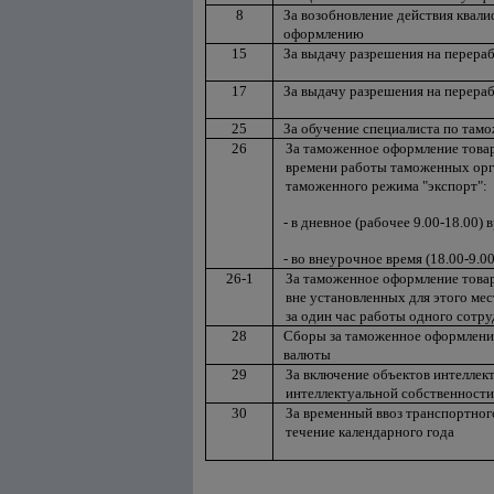
8
За возобновление действия квал
оформлению
15
За выдачу разрешения на перера
17
За выдачу разрешения на перера
25
За обучение специалиста по та
26
За таможенное оформление товара
времени работы таможенных орга
таможенного режима "экспорт":
- в дневное (рабочее 9.00-18.00) 
- во внеурочное время (18.00-9.0
26-1
За таможенное оформление това
вне установленных для этого мес
за один час работы одного сотр
28
Сборы за таможенное оформлени
валюты
29
За включение объектов интеллек
интеллектуальной собственности
30
За временный ввоз транспортног
течение календарного года