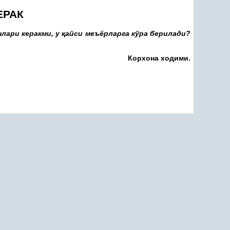
ЕРАК
лари керакми, у
қ
айси меъёрларга кўра берилади?
Корхона ходими.