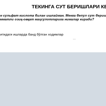
ТЕКИНГА СУТ БЕРИШЛАРИ К
н сульфат кислота билан ишлайман. Менга бепул сут бериш
мматли ози
қ
-ов
қ
ат ма
ҳ
сулотларига нималар киради?
итидаги ишларда банд бўлган ходимлар
...