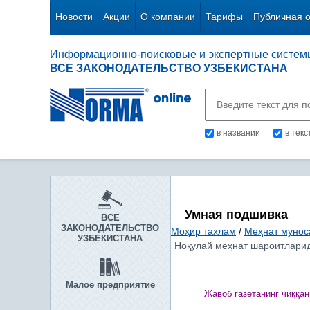
Новости
Акции
О компании
Тарифы
Публичная 
Информационно-поисковые и экспертные систем
ВСЕ ЗАКОНОДАТЕЛЬСТВО УЗБЕКИСТАНА
в названии
в тек
Умная подшивка
ВСЕ
ЗАКОНОДАТЕЛЬСТВО
Моҳир тахлам
/
Меҳнат мунос
УЗБЕКИСТАНА
Ноқулай меҳнат шароитларид
Малое предприятие
Жавоб газетанинг чи
ққ
ан