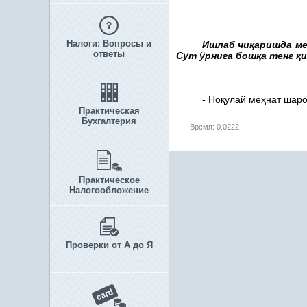
Налоги: Вопросы и
Ишлаб чи
қ
аришда ме
ответы
Сут ўрнига бош
қ
а тенг
қ
и
- Но
қ
улай ме
ҳ
нат шаро
Практическая
Бухгалтерия
Время: 0.0222
Практическое
Налогообложение
Проверки от А до Я