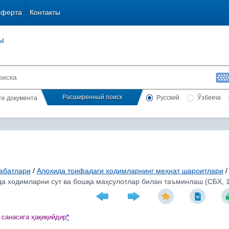
оферта
Контакты
ы
Расширенный поиск
Русский
Ўзбекча
сте документа
абатлари
/
Алоҳида тоифадаги ходимларнинг меҳнат шароитлари
/
а ходимларни сут ва бошқа маҳсулотлар билан таъминлаш (СБХ, 16
 санасига
ҳ
а
қ
и
қ
ийдир
*