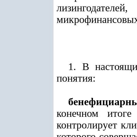
лизингодателе
микрофинансовы
1. В настоящ
понятия:
бенефициарн
конечном итоге
контролирует кли
которого соверша