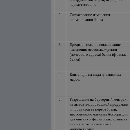
переаттестацию
2.
Согласование изменения
наименования банка
3.
Предварительное согласование
изменения местонахождения
(почтового адреса) банка (филиала
банка)
4.
Квитанция на выдачу акцизных
марок
5.
Разрешение на бартерный контракт
на вывоз плодоовощной продукции
и продуктов ее переработки,
заключенного членами Ассоциации
дехканских и фермерских хозяйств
или их заготовительными
кооперативами