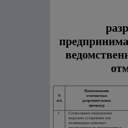
раз
предпринима
ведомствен
отм
Наименование
N
отменяемых
п/п
разрешительных
процедур
1.
Согласование направления
морально устаревших или
неликвидных алмазных
инструментов на рекуперацию и