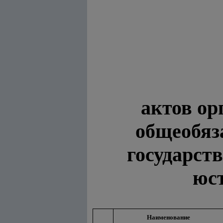
актов ор
общеобяз
государст
юс
Наименование