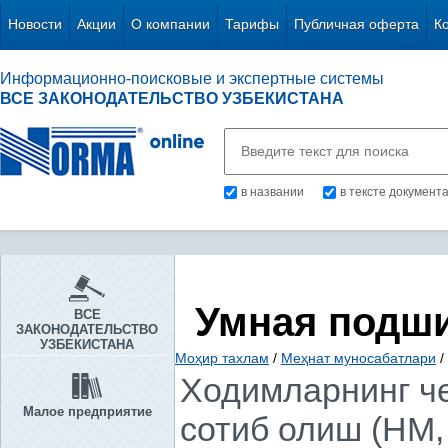
Новости
Акции
О компании
Тарифы
Публичная оферта
К
Информационно-поисковые и экспертные системы
ВСЕ ЗАКОНОДАТЕЛЬСТВО УЗБЕКИСТАНА
в названии
в тексте документ
Умная подш
ВСЕ
ЗАКОНОДАТЕЛЬСТВО
УЗБЕКИСТАНА
Моҳир тахлам
/
Меҳнат муносабатлари
/
Ходимларнинг че
Малое предприятие
сотиб олиш (НМ, 