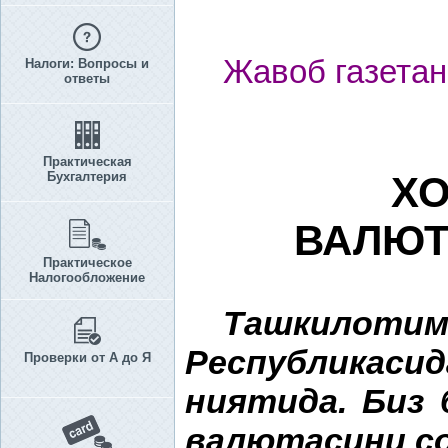
Жавоб газетан
Налоги: Вопросы и
ответы
Практическая
Бухгалтерия
ХО
ВАЛЮ
Практическое
Налогообложение
Ташкило
Республикаси
Проверки от А до Я
ниятида. Биз 
валютасини с