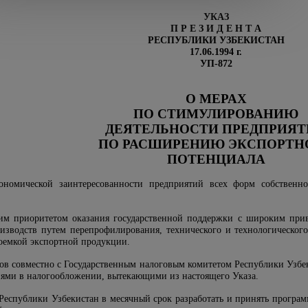
УКАЗ
П
Р
Е
З
И
Д
Е
Н
Т
А
РЕСПУБЛИКИ УЗБЕКИСТАН
17.06.1994 г.
УП-872
О МЕРАХ
ПО СТИМУЛИРОВАНИЮ
ДЕЯТЕЛЬНОСТИ ПРЕДПРИЯ
ПО РАСШИРЕНИЮ ЭКСПОРТН
ПОТЕНЦИАЛА
номической заинтересованности предприятий всех форм собственн
им приоритетом оказания государственной поддержки с широким при
изводств путем перепрофилирования, технического и технологическог
оемкой экспортной продукции.
ов совместно с Государственным налоговым комитетом Республики Узбек
иями в налогообложении, вытекающими из настоящего Указа.
Республики Узбекистан в месячный срок разработать и принять прогр