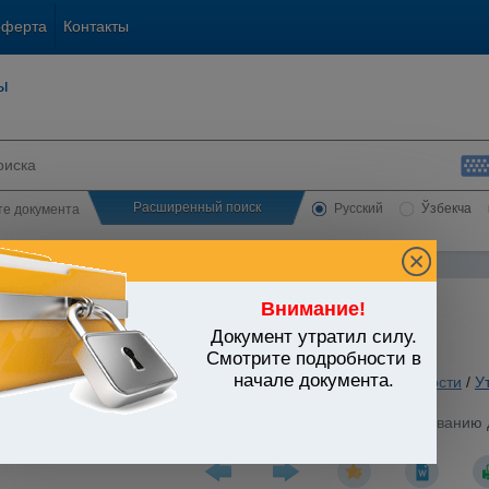
оферта
Контакты
ы
Расширенный поиск
Русский
Ўзбекча
сте документа
Внимание!
Документ утратил силу.
ЬСТВО УЗБЕКИСТАНА
Смотрите подробности в
начале документа.
 вопросы хозяйственной и предпринимательской деятельности
/
У
тва
/
Узбекистан от 17.06.1994 г. N УП-872 "О мерах по стимулировани