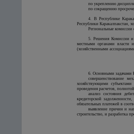
по укреплению дисципли
по сокращению просроче
4. В Республике Карак
Республики Каракалпакстан, х
Региональные комиссии 
5. Решения Комиссии и 
местными органами власти и
(хозяйственными ассоциациям
6. Основными задачами 
совершенствование ме
хозяйствующими субъектами
проведения расчетов, полнотой
анализ состояния деби
кредиторской задолженности,
обязательных платежей в соот
выявление причин и нап
строительство, и разработка 