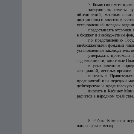
7. Комиссия имеет право
заслушивать отчеты ру
объединений, местных орган
дисциплины и вносить в соот
установленный порядок ведения
предоставлять отсрочки
в бюджет и внебюджетные фон
по представлению Госу
внебюджетными фондами ликви
установленные законодательст
утверждать протоколы 
задолженности, вносимые Под
в установленном поряд
ассоциаций, местных органов 
вносить в Правительс
предприятий или передачи ма
дебиторскую и. кредиторскую 
вносить в Кабинет Мини
расчетов в народном хозяйстве
8. Работа Комиссии осу
одного раза в месяц.