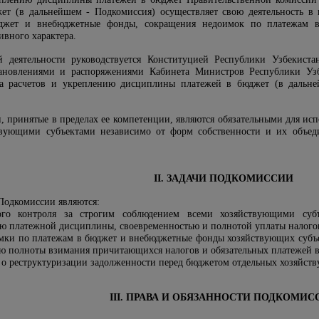
т (в дальнейшем - Подкомиссия) осуществляет свою деятельность в 
юджет и внебюджетные фонды, сокращения недоимок по платежам в
ивного характера.
й деятельности руководствуется Конституцией Республики Узбекиста
тановлениями и распоряжениями Кабинета Министров Республики Уз
а расчетов и укреплению дисциплины платежей в бюджет (в дальней
, принятые в пределах ее компетенции, являются обязательными для ис
ствующими субъектами независимо от форм собственности и их объе
II. ЗАДАЧИ ПОДКОМИССИИ
Подкомиссии являются:
ного контроля за строгим соблюдением всеми хозяйствующими су
ию платежной дисциплины, своевременностью и полнотой уплаты налогов
имки по платежам в бюджет и внебюджетные фонды хозяйствующих субъек
ю полноты взимания причитающихся налогов и обязательных платежей в
 о реструктуризации задолженности перед бюджетом отдельных хозяйств
III. ПРАВА И ОБЯЗАННОСТИ ПОДКОМИС