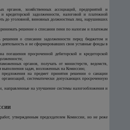
вых органов, хозяйственных ассоциаций, предприятий и
й и кредиторской задолженности, налоговой и платежной
лоть до уголовной, виновных должностных лиц, нарушивших
 принимать решение о списании пени по налогам и платежам
ть решения о списании задолженности перед бюджетом и
деятельность и не сформировавших свои уставные фонды в
на погашения просроченной дебиторской и кредиторской
долженности;
таможенных органов, получать от министерств, ведомств,
я выполнения задач, возложенных на Комиссию;
й предложения на предмет принятия решении о санации
и организаций, систематически допускающих просроченную
и, направленные на улучшение системы налогообложения и
ИССИИ
 работ, утвержденным председателем Комиссии, но не реже