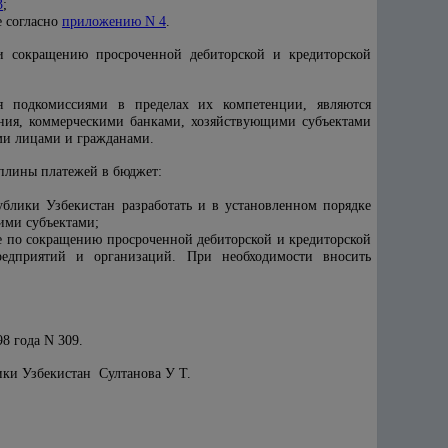
3
;
е согласно
приложению N 4
.
 сокращению просроченной дебиторской и кредиторской
я подкомиссиями в пределах их компетенции, являются
ения, коммерческими банками, хозяйствующими субъектами
ми лицами и гражданами.
плины платежей в бюджет:
блики Узбекистан разработать и в установленном порядке
ими субъектами;
е по сокращению просроченной дебиторской и кредиторской
едприятий и организаций. При необходимости вносить
8 года N 309.
ики Узбекистан Султанова У Т.