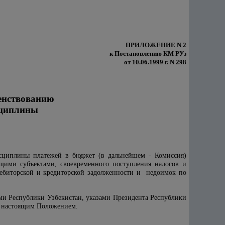
ПРИЛОЖЕНИЕ N 2
к Постановлению КМ РУз
от 10.06.1999 г. N 298
енствованию
сциплины
исциплины платежей в бюджет (в дальнейшем - Комиссия)
ющими субъектами, своевременного поступления налогов и
ебиторской и кредиторской задолженности и недоимок по
ами Республики Узбекистан, указами Президента Республики
е настоящим Положением.