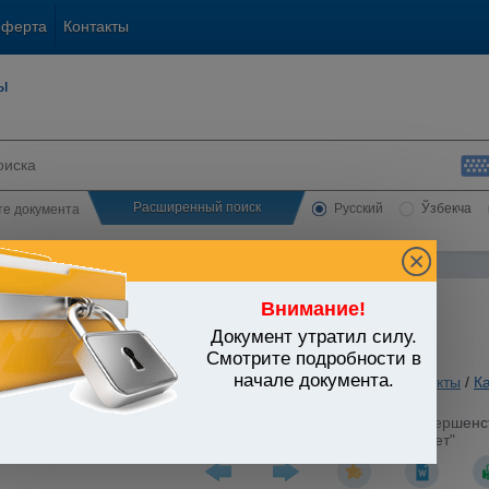
оферта
Контакты
ы
Расширенный поиск
Русский
Ўзбекча
сте документа
Внимание!
Документ утратил силу.
ЬСТВО УЗБЕКИСТАНА
Смотрите подробности в
начале документа.
ы государственно-правового устройства
/
Утратившие силу акты
/
К
стров Республики Узбекистан от 10.06.1999 г. N 298 "О совершен
изма расчетов и укреплению дисциплины платежей в бюджет"