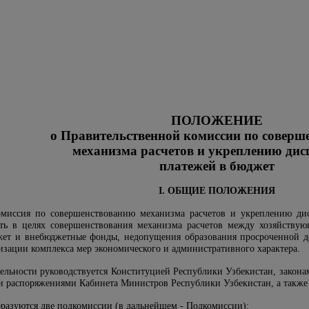
ПОЛОЖЕНИЕ
о Правительственной комиссии по соверш
механизма расчетов и укреплению ди
платежей в бюджет
I. ОБЩИЕ ПОЛОЖЕНИЯ
комиссия по совершенствованию механизма расчетов и укреплению д
сть в целях совершенствования механизма расчетов между хозяйству
жет и внебюджетные фонды, недопущения образования просроченной д
изации комплекса мер экономического и административного характера.
ятельности руководствуется Конституцией Республики Узбекистан, закон
 и распоряжениями Кабинета Министров Республики Узбекистан, а такж
бразуются две подкомиссии (в дальнейшем - Подкомиссии):