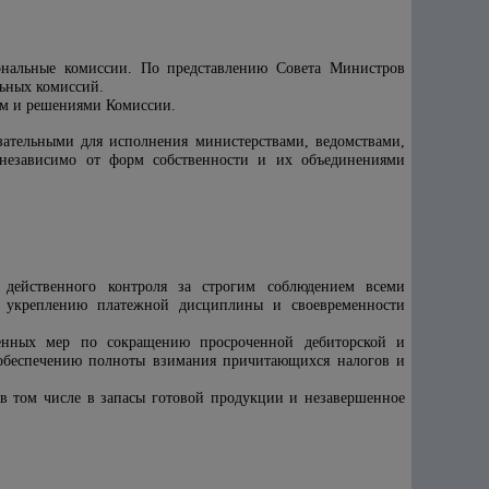
иональные комиссии. По представлению Совета Министров
льных комиссий.
ем и решениями Комиссии.
зательными для исполнения министерствами, ведомствами,
 независимо от форм собственности и их объединениями
 действенного контроля за строгим соблюдением всеми
о укреплению платежной дисциплины и своевременности
твенных мер по сокращению просроченной дебиторской и
 обеспечению полноты взимания причитающихся налогов и
в том числе в запасы готовой продукции и незавершенное