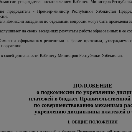
 Комиссии утверждается постановлением Кабинета Министров Республики
яет председатель - Премьер-министр Республики Узбекистан Председ
сий.
еля Комиссии заседания по отдельным вопросам могут быть проведены з
заслушивает на своих заседаниях результаты работы образованных в ее с
 Комиссии оформляются решениями в форме протокола, утверждаемого
о поручению.
 в своей деятельности Кабинету Министров Республики Узбекистан.
ПОЛОЖЕНИЕ
о подкомиссии по укреплению дисц
платежей в бюджет Правительственной
по совершенствованию механизма рас
укреплению дисциплины платежей в
I. ОБЩИЕ ПОЛОЖЕНИЯ
еплению дисциплины платежей в бюджет Правительственной комиссии