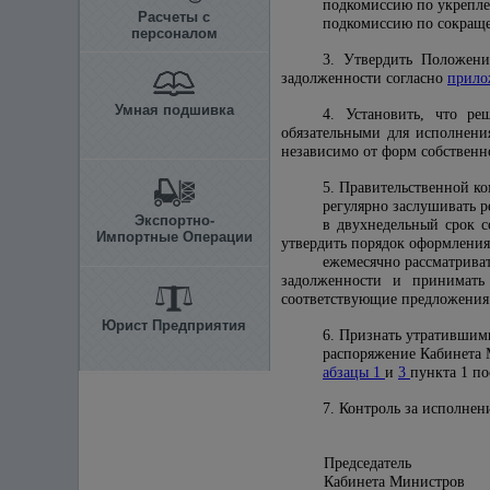
подкомиссию по укрепле
Расчеты с
подкомиссию по сокраще
персоналом
3. Утвердить Положен
задолженности согласно
прило
Умная подшивка
4. Установить, что р
обязательными для исполнени
независимо от форм собствен
5. Правительственной к
регулярно заслушивать р
Экспортно-
в двухнедельный срок 
Импортные Операции
утвердить порядок оформления
ежемесячно рассматрива
задолженности и принимать
соответствующие предложения
Юрист Предприятия
6. Признать утратившим
распоряжение Кабинета М
абзацы 1
и
3
пункта 1 п
7. Контроль за исполне
Председатель
Кабинета Министров