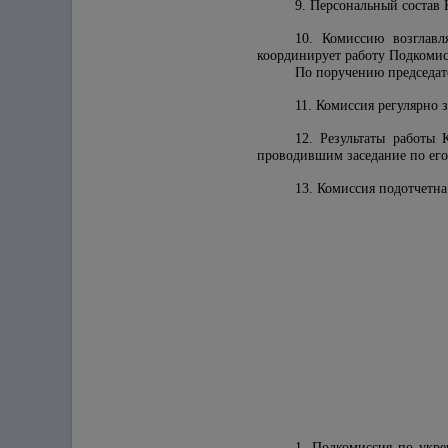
9. Персональный состав
10. Комиссию возглавл
координирует работу Подкомис
По поручению председат
11. Комиссия регулярно 
12. Результаты работы
проводившим заседание по ег
13. Комиссия подотчетна
1. Подкомиссия по укр