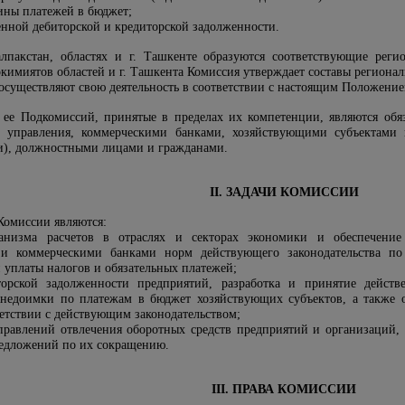
ны платежей в бюджет;
нной дебиторской и кредиторской задолженности.
алпакстан, областях и г. Ташкенте образуются соответствующие рег
окимиятов областей и г. Ташкента Комиссия утверждает составы региона
осуществляют свою деятельность в соответствии с настоящим Положени
ее Подкомиссий, принятые в пределах их компетенции, являются обя
 управления, коммерческими банками, хозяйствующими субъектами
и), должностными лицами и гражданами.
II. ЗАДАЧИ КОМИССИИ
Комиссии являются:
ханизма расчетов в отраслях и секторах экономики и обеспечение
 и коммерческими банками норм действующего законодательства п
 уплаты налогов и обязательных платежей;
торской задолженности предприятий, разработка и принятие дейс
 недоимки по платежам в бюджет хозяйствующих субъектов, а также
ветствии с действующим законодательством;
равлений отвлечения оборотных средств предприятий и организаций, 
предложений по их сокращению.
III. ПРАВА КОМИССИИ