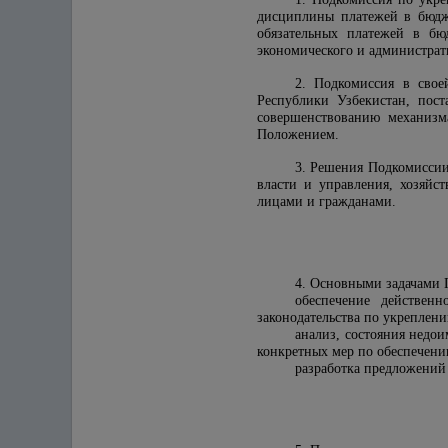
дисциплины платежей в бюдже
обязательных платежей в б
экономического и администрат
2. Подкомиссия в свое
Республики Узбекистан, пос
совершенствованию механизм
Положением.
3. Решения Подкомиссии
власти и управления, хозяй
лицами и гражданами.
4. Основными задачами 
обеспечение действен
законодательства по укреплен
анализ, состояния недо
конкретных мер по обеспечени
разработка предложений