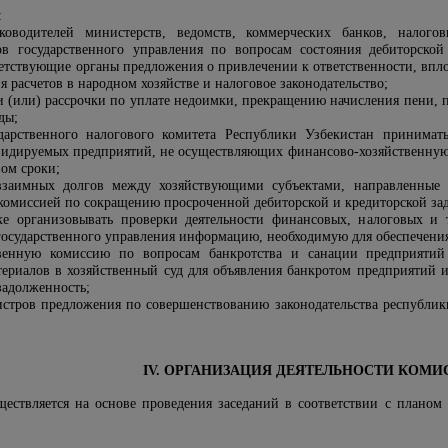
:
ководителей министерств, ведомств, коммерческих банков, налого
ов государственного управления по вопросам состояния дебиторско
ветствующие органы предложения о привлечении к ответственности, вп
 расчетов в народном хозяйстве и налоговое законодательство;
 и (или) рассрочки по уплате недоимки, прекращению начисления пени,
ды;
дарственного налогового комитета Республики Узбекистан принима
дируемых предприятий, не осуществляющих финансово-хозяйственную 
вом сроки
;
взаимных долгов между хозяйствующими субъектами, направленные 
комиссией по сокращению просроченной дебиторской и кредиторской за
ке организовывать проверки деятельности финансовых, налоговых и 
государственного управления информацию, необходимую для обеспечени
твенную комиссию по вопросам банкротства и санации предприяти
териалов в хозяйственный суд для объявления банкротом предприятий 
задолженность;
стров предложения по совершенствованию законодательства республик
.
IV. ОРГАНИЗАЦИЯ ДЕЯТЕЛЬНОСТИ КОМ
ществляется на основе проведения заседаний в соответствии с планом