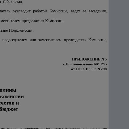
 Узбекистан.
атель руководит работой Комиссии, ведет ее заседания,
аместителем председателя Комиссии.
оставе Подкомиссий.
 председателем или заместителем председателя Комиссии,
ПРИЛОЖЕНИЕ N 5
к Постановлению КМ РУз
от 10.06.1999 г. N 298
иплины
 комиссии
четов и
 бюджет
 по совершенствованию механизма расчетов и укреплению