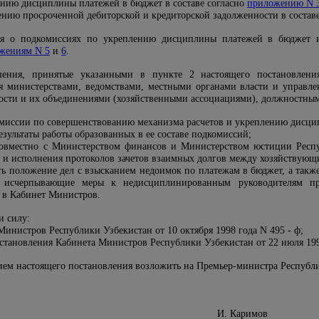
нию дисциплины платежей в бюджет в составе согласно
приложению N 
нию просроченной дебиторской и кредиторской задолженности в состав
ия о подкомиссиях по укреплению дисциплины платежей в бюджет и
жениям N 5
и
6
.
ешения, принятые указанными в пункте 2 настоящего постановлени
я министерствами, ведомствами, местными органами власти и управл
ности и их объединениями (хозяйственными ассоциациями), должностны
омиссии по совершенствованию механизма расчетов и укреплению дисци
езультаты работы образованных в ее составе подкомиссий;
совместно с Министерством финансов и Министерством юстиции Респу
 и исполнения протоколов зачетов взаимных долгов между хозяйствующ
ть положение дел с взысканием недоимок по платежам в бюджет, а такж
 исчерпывающие меры к недисциплинированным руководителям пр
 в Кабинет Министров.
и силу:
инистров Республики Узбекистан от 10 октября 1998 года N 495 - ф;
остановления Кабинета Министров Республики Узбекистан от 22 июля 199
нием настоящего постановления возложить на Премьер-министра Республ
И. Каримов