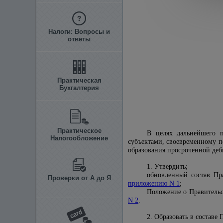
Налоги: Вопросы и
ответы
Практическая
Бухгалтерия
Практическое
В целях дальнейшего 
Налогообложение
субъектами, своевременному 
образования просроченной де
1. Утвердить;
обновленный состав Пр
Проверки от А до Я
приложению N 1
;
Положение о Правительс
N 2
.
2. Образовать в составе