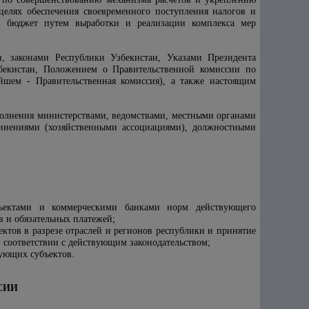
целях обеспечения своевременного поступления налогов и
 бюджет путем выработки и реализации комплекса мер
н, законами Республики Узбекистан, Указами Президента
бекистан, Положением о Правительственной комиссии по
шем - Правительственная комиссия), а также настоящим
полнения министерствами, ведомствами, местными органами
динениями (хозяйственными ассоциациями), должностными
бъектами и коммерческими банками норм действующего
 и обязательных платежей;
тов в разрезе отраслей и регионов республики и принятие
 соответствии с действующим законодательством;
ующих субъектов.
СИИ