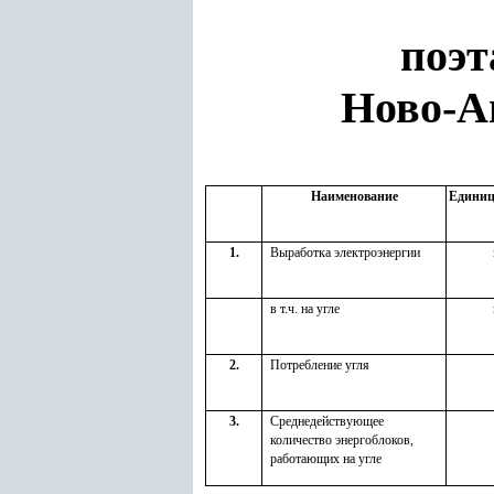
поэт
Ново-А
Наименование
Единиц
1.
Выработка электроэнергии
в т.ч. на угле
2.
Потребление угля
3.
Среднедействующее
количество энергоблоков,
работающих на угле