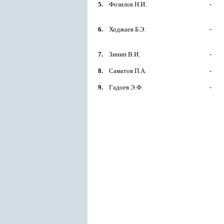
5.
Фозилов Н.И.
-
6.
Ходжаев Б.Э.
-
7.
Зинин В.И.
-
8.
Саматов П.А.
-
9.
Гадоев Э.Ф.
-