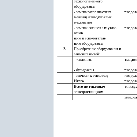
технологичес-кого
оборудования:
- замена валов шахтных
тыс.дол
мельниц и тягодутьевых
механизмов
- замена изношенных узлов
тыс.дол
основ
ного и вспомогатель
ного оборудования
2.
Приобретение оборудования и
запасных частей:
- тепловозы
тыс.дол
- бульдозеры
тыс.дол
- запчасти к тепловозу
тыс.дол
Итого
тыс.дол
Всего по тепловым
млн.су
электростанциям
млн.дол