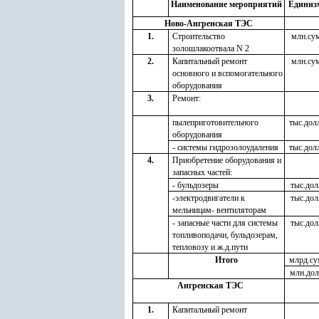
Наименование мероприятий
Единиз
Ново-Ангренская ТЭС
1.
Строительство
млн.су
золошлакоотвала N 2
2.
Капитальный ремонт
млн.су
основного и вспомогательного
оборудования
3.
Ремонт:
пылеприготовительного
тыс.дол
оборудования
- системы гидрозолоудаления
тыс.дол
4.
Приобретение оборудования и
запасных частей:
- бульдозеры
тыс.дол
-электродвигатели к
тыс.дол
мельницам- вентиляторам
- запасные части для системы
тыс.дол
топливоподачи, бульдозерам,
тепловозу и ж.д.пути
Итого
млрд.су
млн.дол
Ангренская ТЭС
1.
Капитальный ремонт