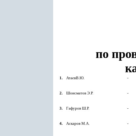
по про
к
1.
АтаевВ.Ю.
-
2.
Шоисматов Э.Р.
-
3.
Гафуров Ш.Р.
-
4.
Аскаров М.А.
-