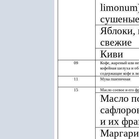
limonum
сушены
Яблоки, 
свежие
Киви
09
Кофе, жареный или не
кофейная шелуха и об
содержащие кофе в л
11
Мука пшеничная
15
Масло соевое и его ф
Масло п
сафлоро
и их фр
Маргар