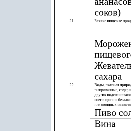
ананасо
соков)
21
Разные пищевые прод
Морожен
пищевог
Жеватель
сахара
22
Воды, включая приро
газированные, содерж
других подслащивающ
снег и прочие безалк
или овощных соков т
Пиво со
Вина