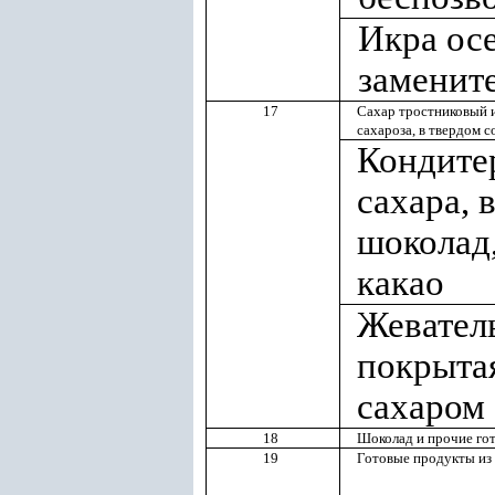
Икра осе
заменит
17
Сахар тростниковый 
сахароза, в твердом 
Кондитер
сахара, 
шоколад
какао
Жеватель
покрыта
сахаром
18
Шоколад и прочие го
19
Готовые продукты из 