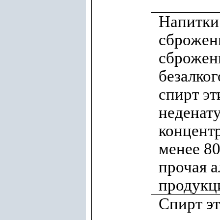
Напитки
сброжен
сброжен
безалког
спирт э
неденат
концент
менее 80
прочая а
продукци
Спирт эт