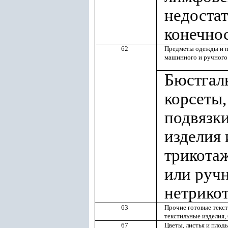
недоста
конечно
62
Предметы одежды и п
машинного и ручного
Бюстгаль
корсеты,
подвязк
изделия 
трикота
или ручн
нетрико
63
Прочие готовые текст
текстильные изделия,
67
Цветы, листья и плоды