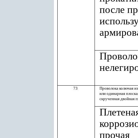
после пр
использ
армиров
Проволок
нелегир
73
Проволока колючая из
или одинарная плоска
скрученная двойная п
Плетеная
коррози
прочая