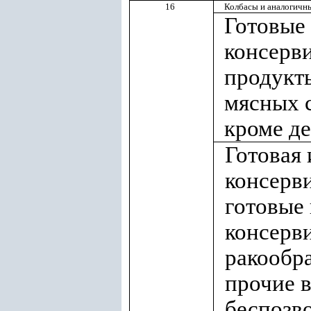
16
Колбасы и аналогичн
Готовые
консерв
продукты
мясных 
кроме де
Готовая 
консерв
готовые
консерв
ракообр
прочие 
беспозв