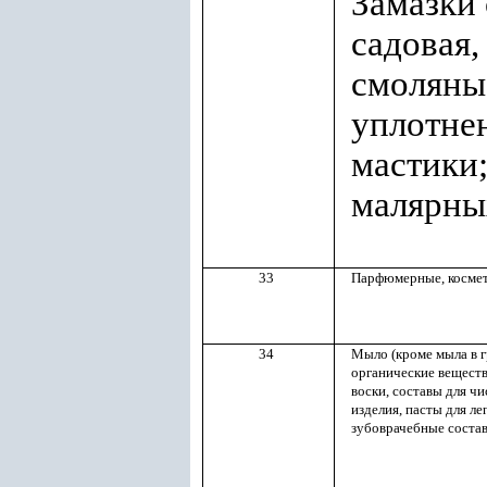
Замазки 
садовая,
смоляные
уплотне
мастики;
малярны
33
Парфюмерные, космет
34
Мыло (кроме мыла в г
органические веществ
воски, составы для ч
изделия, пасты для ле
зубоврачебные состав