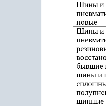
Шины и
пневмат
новые
Шины и
пневмат
резинов
восстан
бывшие 
шины и 
сплошны
полупне
шинные 