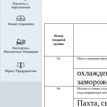
Расчеты с
персоналом
Умная подшивка
Номер
товарной
группы
Экспортно-
Импортные Операции
02
Мясо и пищевые мясн
охлажде
Юрист Предприятия
заморож
04
Молоко и сливки, сгу
подслащивающих вещ
Пахта, 