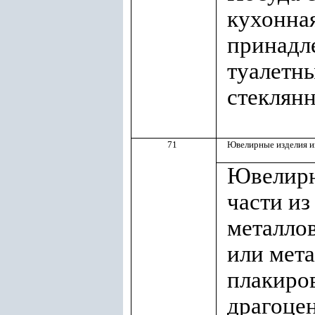
кухонная
принадл
туалетны
стеклянн
71
Ювелирные изделия и
Ювелирн
части и
металлов
или мета
плакиро
драгоце