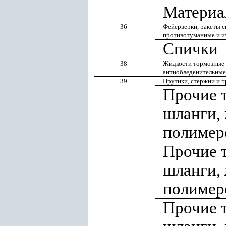
Материа
36
Фейерверки, ракеты с
противотуманные и и
Спички
38
Жидкости тормозные 
антиобледенительные
39
Прутики, стержни и 
Прочие т
шланги, 
полимер
Прочие т
шланги, 
полимер
Прочие т