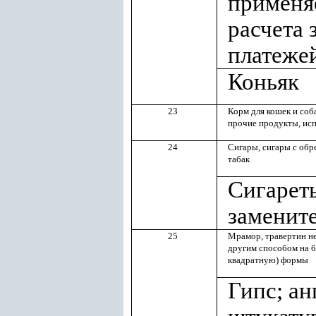
применяе
расчета 
платежей
Коньяк
23
Корм для кошек и соб
прочие продукты, ис
24
Сигары, сигары с об
табак
Сигареты
заменит
25
Мрамор, травертин н
другим способом на б
квадратную) формы
Гипс; ан