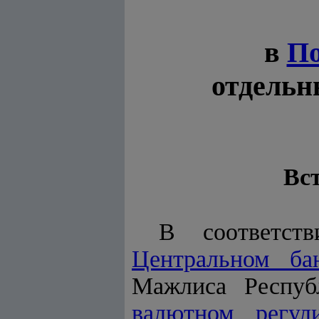
в
По
отдельн
Вст
В соответст
Центральном ба
Мажлиса Респуб
валютном регул