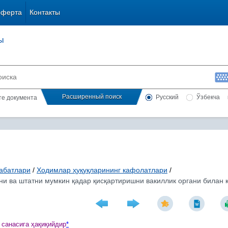
оферта
Контакты
ы
Расширенный поиск
Русский
Ўзбекча
сте документа
абатлари
/
Ходимлар ҳуқуқларининг кафолатлари
/
и ва штатни мумкин қадар қисқартиришни вакиллик органи билан к
 санасига
ҳ
а
қ
и
қ
ийдир
*