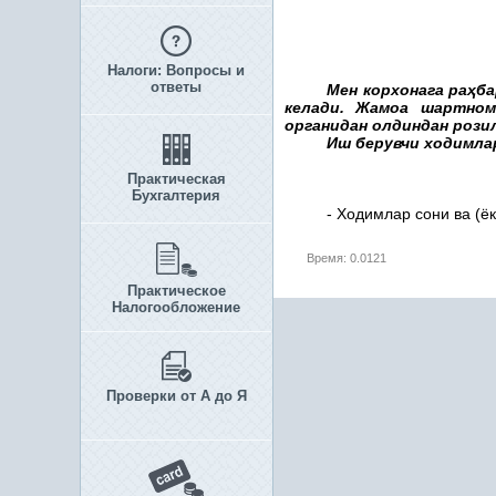
Налоги: Вопросы и
ответы
Мен корхонага ра
ҳ
б
келади. Жамоа шартном
органидан олдиндан рози
Иш берувчи ходимла
Практическая
Бухгалтерия
- Ходимлар сони ва (ё
Время: 0.0121
Практическое
Налогообложение
Проверки от А до Я