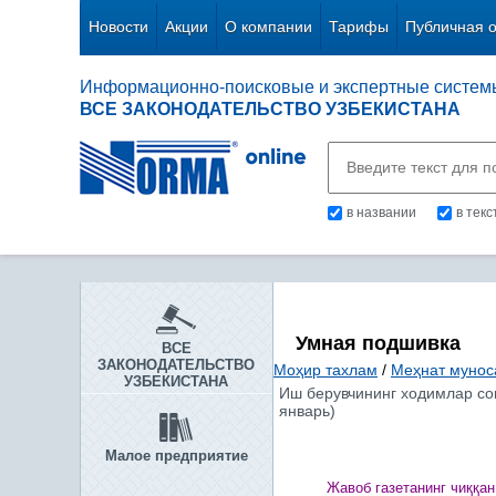
Новости
Акции
О компании
Тарифы
Публичная 
Информационно-поисковые и экспертные систем
ВСЕ ЗАКОНОДАТЕЛЬСТВО УЗБЕКИСТАНА
в названии
в тек
Умная подшивка
ВСЕ
ЗАКОНОДАТЕЛЬСТВО
Моҳир тахлам
/
Меҳнат мунос
УЗБЕКИСТАНА
Иш берувчининг ходимлар сон
январь)
Малое предприятие
Жавоб газетанинг чи
ққ
ан