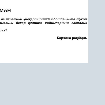
ЙМАН
и ва штатини
қ
ис
қ
артиришдан бошлашимга тў
ғ
ри
омасини бекор
қ
илишга ходимларнинг вакиллик
рак?
Корхона ра
ҳ
бари.