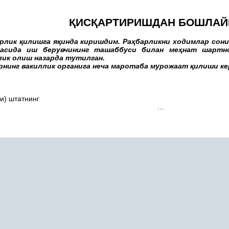
Қ
ИС
Қ
АРТИРИШДАН БОШЛА
арлик
қ
илишга я
қ
инда киришдим. Ра
ҳ
барликни ходимлар сон
асида иш берувчининг ташаббуси билан ме
ҳ
нат шартн
лик олиш назарда тутилган.
рнинг вакиллик органига неча маротаба мурожаат
қ
илиши ке
ки) штатнинг
...