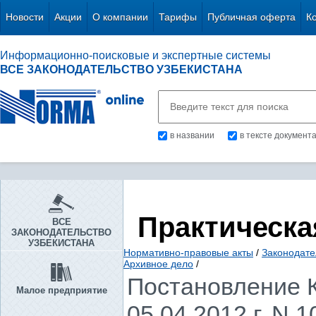
Новости
Акции
О компании
Тарифы
Публичная оферта
К
Информационно-поисковые и экспертные системы
ВСЕ ЗАКОНОДАТЕЛЬСТВО УЗБЕКИСТАНА
в названии
в тексте документ
Практическа
ВСЕ
ЗАКОНОДАТЕЛЬСТВО
УЗБЕКИСТАНА
Нормативно-правовые акты
/
Законодате
Архивное дело
/
Постановление К
Малое предприятие
05.04.2012 г. N