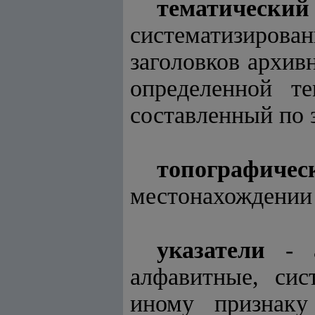
тематичес
систематизиров
заголовков архив
определенной т
составленный по 
топографиче
местонахождении
указатели
- а
алфавитные, сис
иному признаку