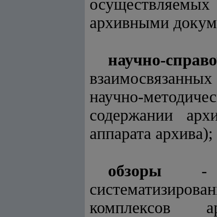
осуществляемых
архивными докуме
научно-спр
взаимосвязанных
научно-методиче
содержании архи
аппарата архива);
обзоры
- ар
систематизирова
комплексов 