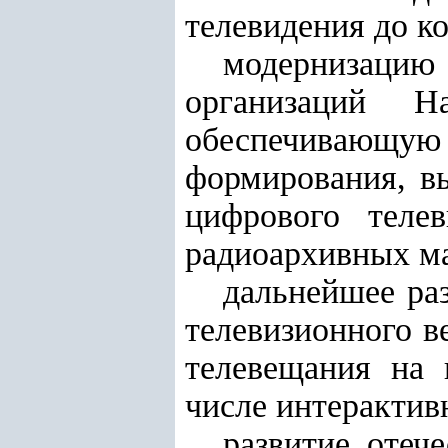
телевидения до ко
модернизацию 
организаций На
обеспечивающу
формирования, в
цифрового теле
радиоархивных ма
дальнейшее ра
телевизионного в
телевещания на 
числе интерактив
развитие отеч