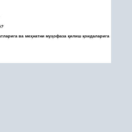
З
й?
тларига ва ме
ҳ
натни му
ҳ
офаза
қ
илиш
қ
оидаларига