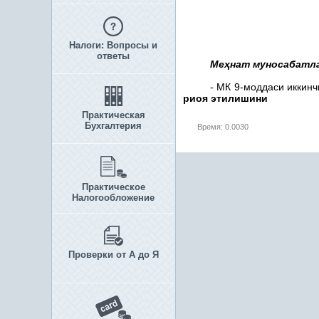
Налоги: Вопросы и
ответы
Ме
ҳ
нат муносабатл
- МК 9-моддаси иккин
риоя этилишини
Практическая
Бухгалтерия
Время: 0.0030
Практическое
Налогообложение
Проверки от А до Я