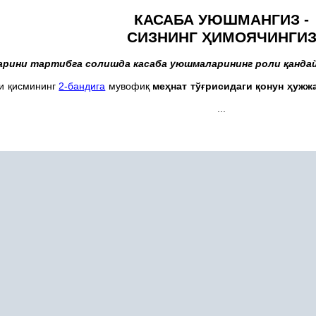
КАСАБА УЮШМАНГИЗ -
СИЗНИНГ
Ҳ
ИМОЯЧИНГИ
арини тартибга солишда касаба уюшмаларининг роли
қ
анда
чи
қ
исмининг
2-бандига
мувофи
қ
ме
ҳ
нат тў
ғ
рисидаги
қ
онун
ҳ
ужжа
...