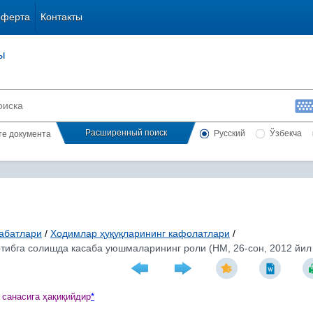
оферта
Контакты
ы
Расширенный поиск
Русский
Ўзбекча
сте документа
абатлари
/
Ходимлар ҳуқуқларининг кафолатлари
/
тибга солишда касаба уюшмаларининг роли (НМ, 26-сон, 2012 йил
 санасига
ҳ
а
қ
и
қ
ийдир
*