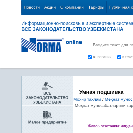
Новости
Акции
О компании
Тарифы
Публичная 
Информационно-поисковые и экспертные систем
ВСЕ ЗАКОНОДАТЕЛЬСТВО УЗБЕКИСТАНА
в названии
в тек
Умная подшивка
ВСЕ
ЗАКОНОДАТЕЛЬСТВО
Моҳир тахлам
/
Меҳнат мунос
УЗБЕКИСТАНА
Меҳнат муносабатларини тар
Малое предприятие
Жавоб газетанинг чи
ққ
ан