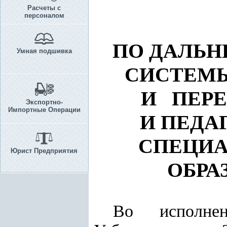
Расчеты с
персоналом
ПО ДАЛЬ
Умная подшивка
СИСТЕМ
И ПЕР
Экспортно-
Импортные Операции
И ПЕДА
СПЕЦИА
Юрист Предприятия
ОБРА
Во исполн