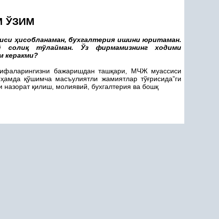
М ЎЗИМ
сиси
ҳ
исобланаман, бухгалтерия ишини юритаман.
й соли
қ
тўлайман. Ўз фирмамизнинг ходими
м керакми?
зифаларингизни бажаришдан таш
қ
ари, МЧЖ муассиси
н
ҳ
амда
қ
ўшимча масъулиятли жамиятлар тў
ғ
рисида”ги
и назорат
қ
илиш, молиявий, бухгалтерия ва бош
қ