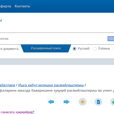
оферта
Контакты
ы
Расширенный поиск
Русский
Ўзбекча
сте документа
абатлари
/
Ишга қабул қилишни расмийлаштириш
/
ифаларини амалда бажаришини ҳуқуқий расмийлаштириш ва унинг д
 санасига
ҳ
а
қ
и
қ
ийдир
*