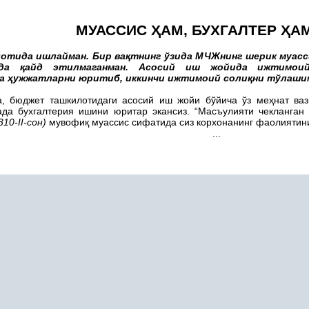
МУАССИС
Ҳ
АМ, БУХГАЛТЕР
Ҳ
А
отида ишлайман. Бир ва
қ
тнинг ўзида МЧЖнинг шерик муас
ида
қ
айд этилмаганман. Асосий иш жойида ижтимои
да
ҳ
ужжатларни юритиб, иккинчи ижтимоий соли
қ
ни тўлаши
а, бюджет ташкилотидаги асосий иш жойи бўйича ўз ме
ҳ
нат ва
ада бухгалтерия ишини юритар экансиз. “Масъулияти чекланга
10-II-сон)
мувофи
қ
муассис сифатида сиз корхонанинг фаолиятин
...