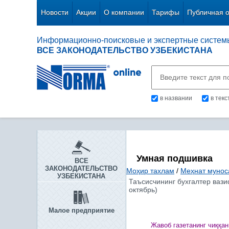
Новости
Акции
О компании
Тарифы
Публичная 
Информационно-поисковые и экспертные систем
ВСЕ ЗАКОНОДАТЕЛЬСТВО УЗБЕКИСТАНА
в названии
в тек
Умная подшивка
ВСЕ
ЗАКОНОДАТЕЛЬСТВО
Моҳир тахлам
/
Меҳнат мунос
УЗБЕКИСТАНА
Таъсисчининг бухгалтер ваз
октябрь)
Малое предприятие
Жавоб газетанинг чи
ққ
ан