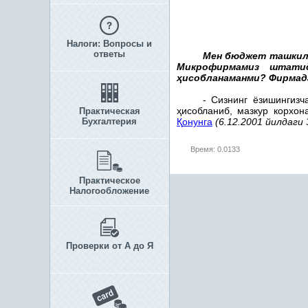
Налоги: Вопросы и
ответы
Мен бюджет ташкил
Микрофирмамиз штат
ҳ
исобланаманми? Фирма
- Сизнинг ёзишингизч
ҳ
исобланиб, мазкур корхон
Практическая
Бухгалтерия
Қ
онунга
(6.12.2001 йилдаги 3
Время: 0.0133
Практическое
Налогообложение
Проверки от А до Я