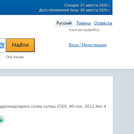
Сегодня: 07 августа 2026 г.
Дата обновления базы: 06 августа 2026 г.
Русский
Ўзбекча
O'zbekcha
язык интерфейса
Вход / Регистрация
Оба языка
аромадларига солиқ солиш (СБХ, 40-сон, 2012 йил 4