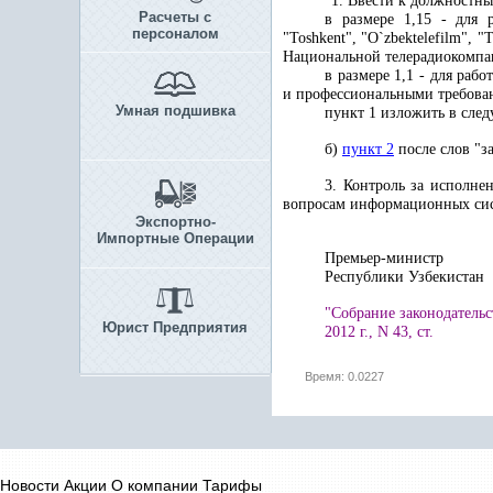
"1. Ввести к должностны
Расчеты с
в размере 1,15 - для 
персоналом
"Toshkent", "O
`
zbektelefilm", "
Национальной телерадиокомпа
в размере 1,1 - для ра
и профессиональными требова
Умная подшивка
пункт 1 изложить в следу
б)
пункт 2
после слов "з
3. Контроль за исполне
вопросам информационных сис
Экспортно-
Импортные Операции
Премьер-министр
Республики 
"Собрание законодательс
Юрист Предприятия
2012 г., N 43, ст.
Время: 0.0227
Новости
Акции
О компании
Тарифы