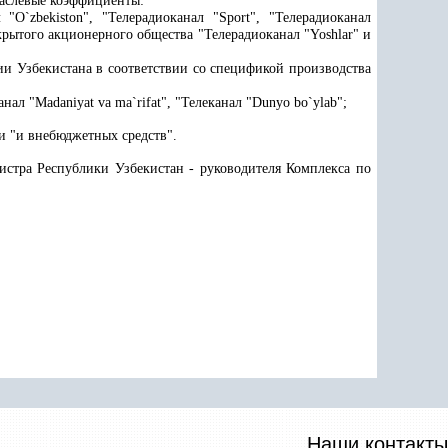
раслевые коэффициенты:
л "O
`
zbekiston", "Телерадиоканал "Sport", "Телерадиоканал
акрытого акционерного общества "Телерадиоканал "Yoshlar" и
ии Узбекистана в соответствии со спецификой производства
ал "Madaniyat va ma`rifat", "Телеканал "Dunyo bo`ylab";
и "и внебюджетных средств".
истра Республики Узбекистан - руководителя Комплекса по
Наши контакты