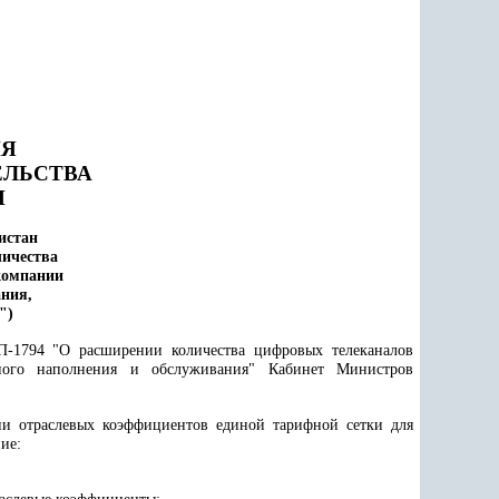
ИЯ
ЕЛЬСТВА
Н
истан
личества
компании
ания,
")
П-1794 "О расширении количества цифровых телеканалов
нного наполнения и обслуживания" Кабинет Министров
и отраслевых коэффициентов единой тарифной сетки для
ие: