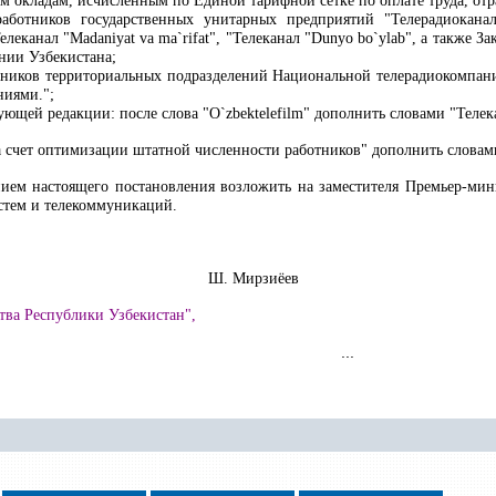
м окладам, исчисленным по Единой тарифной сетке по оплате труда, от
работников государственных унитарных предприятий "Телерадиокана
Телеканал "Madaniyat va ma
`
rifat",
"
Телеканал "Dunyo bo
`
ylab", а также З
нии Узбекистана;
ботников территориальных подразделений Национальной телерадиокомпан
ниями
.
";
ющей редакции: после слова "O`zbektelefilm" дополнить словами "Телекан
а счет оптимизации штатной численности работников" дополнить словам
нием настоящего постановления возложить на заместителя Премьер-мин
тем и телекоммуникаций.
Узбекистан Ш. Мирзиёев
тва Республики Узбекистан",
...