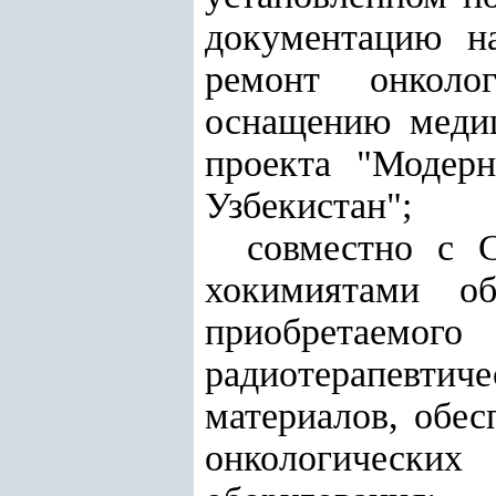
документацию на
ремонт онколо
оснащению медиц
проекта "Модерн
Узбекистан";
совместно с 
хокимиятами о
приобретаем
радиотерапевти
материалов, обе
онкологически