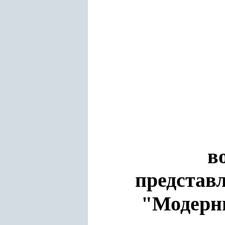
в
представ
"Модерн