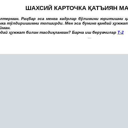
ШАХСИЙ КАРТОЧКА
Қ
АТЪИЯН М
лтерман. Ра
ҳ
бар эса менга кадрлар бўлимини юритишни
ҳ
очка тўлдиришимни топширди. Мен эса бунинг
қ
андай
ҳ
ужжат
йман.
ндай
ҳ
ужжат билан тасди
қ
ланган? Барча иш берувчилар
Т-2
...