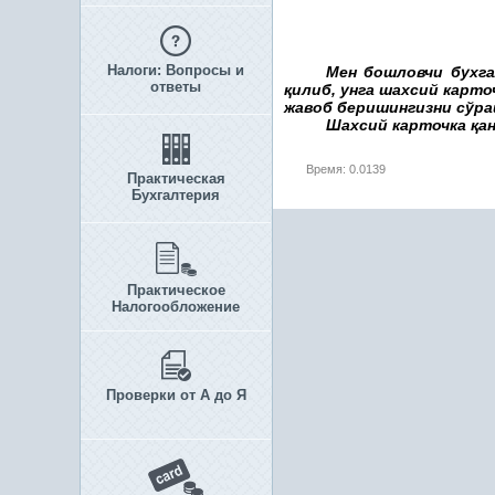
Налоги: Вопросы и
Мен бошловчи бухга
ответы
қ
илиб, унга шахсий карт
жавоб беришингизни сўра
Шахсий карточка
қ
а
Время: 0.0139
Практическая
Бухгалтерия
Практическое
Налогообложение
Проверки от А до Я