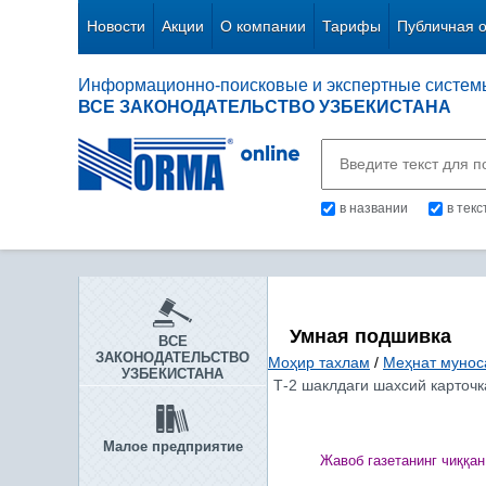
Новости
Акции
О компании
Тарифы
Публичная 
Информационно-поисковые и экспертные систем
ВСЕ ЗАКОНОДАТЕЛЬСТВО УЗБЕКИСТАНА
в названии
в тек
Умная подшивка
ВСЕ
ЗАКОНОДАТЕЛЬСТВО
Моҳир тахлам
/
Меҳнат мунос
УЗБЕКИСТАНА
Т-2 шаклдаги шахсий карточк
Малое предприятие
Жавоб газетанинг чи
ққ
ан