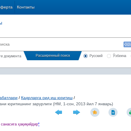
оферта
Контакты
ы
Расширенный поиск
Русский
Ўзбекча
сте документа
абатлари
/
Кадрларга оид иш юритиш
/
ани юритишнинг зарурлиги (НМ, 1-сон, 2013 йил 7 январь)
 санасига
ҳ
а
қ
и
қ
ийдир
*