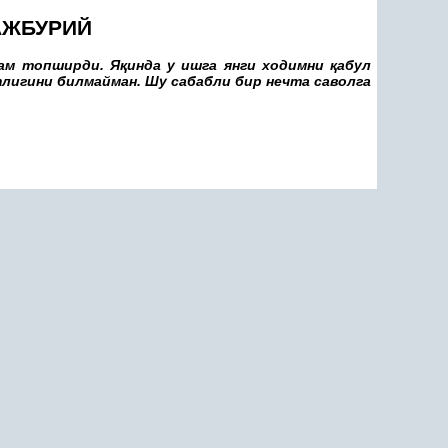
АЖБУРИЙ
ам топширди. Я
қ
инда у ишга янги ходимни
қ
абул
лигини билмайман. Шу сабабли бир нечта саволга