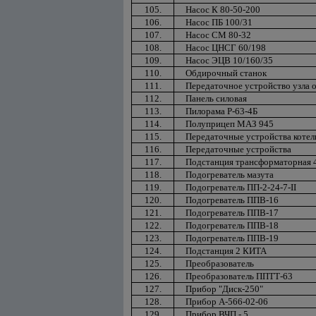
105.
Насос К 80-50-200
106.
Насос ПБ 100/31
107.
Насос СМ 80-32
108.
Насос ЦНСГ 60/198
109.
Насос ЭЦВ 10/160/35
110.
Обдирочный станок
111.
Передаточное устройство узла 
112.
Панель силовая
113.
Пилорама Р-63-4Б
114.
Полуприцеп МАЗ 945
115.
Передаточные устройства котел
116.
Передаточные устройства
117.
Подстанция трансформаторная 
118.
Подогреватель мазута
119.
Подогреватель ПП-2-24-7-II
120.
Подогреватель ППВ-16
121.
Подогреватель ППВ-17
122.
Подогреватель ППВ-18
123.
Подогреватель ППВ-19
124.
Подстанция 2 КИТА
125.
Преобразователь
126.
Преобразователь ППТТ-63
127.
Прибор "Диск-250"
128.
Прибор А-566-02-06
129.
Прибор ВЧП - 5