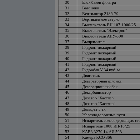
30.
Блок баков фильтра
31.
Вагончик
32.
Вентилятор 2135-70
33.
Вертикальное сверло
34.
Выключатель ВН-107-1000/25
35.
Выключатель "Электрон"
36.
Выключатель АПУ-500
37.
Выпрямитель
38.
Гидрант пожарный
39.
Гидрант пожарный
40.
Гидрант пожарный
41.
Гидрант пожарный
42.
Гидробак V-34 куб. м
43.
Двигатель
44.
Деаэраторная колонка
45.
Деаэрационный бак
46.
Декарбанизатор
47.
Дозатор "Хастлер"
48.
Дозатор "Хастлер"
49.
Домкрат 5 тн
50.
Железнодорожные пути
51.
Испаритель солесодержащих ст
52.
Испаритель 1000 ИП-16/25
53.
КАВЗ 3270 14 АИ 508
54.
Камера КСО 366