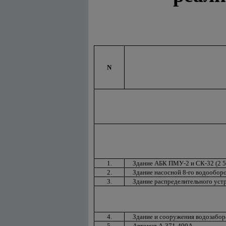
N
1.
Здание АБК ПМУ-2 и СК-32 (2 50
2.
Здание насосной 8-го водооборот
3.
Здание распределительного устр
4.
Здание и сооружения водозабора 
5.
Автомат А-371-400А