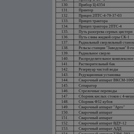
130.
Прибор Ц-4354
131.
Принтер
132.
Прицеп 2ПТС-4-79-37-03
133.
Прицеп трактора
134.
Прицеп трактора 2ПТС-4
135.
Путь разогрева серных цистерн
136.
Путь слива жидкой серы СК-1
137.
Радиальный сверлильный стано
138.
Рельсы станции "Заводская" 8-г
139.
Радиальное сверло
140.
Распределительное комплексное
141.
Растворительный бак
142.
Резервуар чистой воды
143.
Редукционная установка
144.
Сварочный аппарат ВКСМ-100
145.
Сепаратор
146.
Стрелочные переводы
147.
Сборник кислых стоков с 4-меш
148.
Сборник Ф32 кубов
149.
Сварочный аппарат "Арго"
150.
Сварочный аппарат
151.
Сварочный аппарат
152.
Сварочный аппарат ВДУ-12
153.
Сварочный аппарат АДД
154.
Сварочный аппарат ТДМ -503