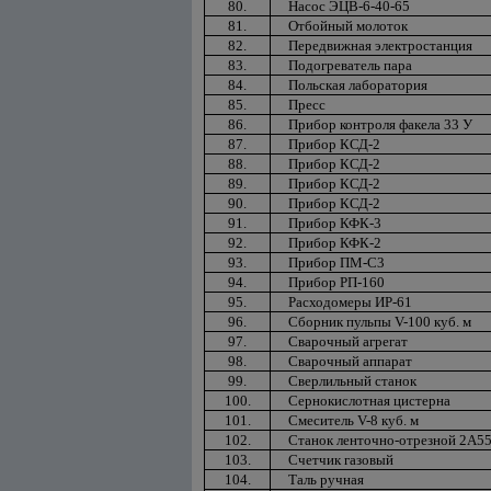
80.
Насос ЭЦВ-6-40-65
81.
Отбойный молоток
82.
Передвижная электростанция
83.
Подогреватель пара
84.
Польская лаборатория
85.
Пресс
86.
Прибор контроля факела 33 У
87.
Прибор КСД-2
88.
Прибор КСД-2
89.
Прибор КСД-2
90.
Прибор КСД-2
91.
Прибор КФК-3
92.
Прибор КФК-2
93.
Прибор ПМ-С3
94.
Прибор РП-160
95.
Расходомеры ИР-61
96.
Сборник пульпы V-100 куб. м
97.
Сварочный агрегат
98.
Сварочный аппарат
99.
Сверлильный станок
100.
Сернокислотная цистерна
101.
Смеситель V-8 куб. м
102.
Станок ленточно-отрезной 2А5
103.
Счетчик газовый
104.
Таль ручная