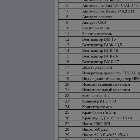
6.
Автомашина Зил-130 14АL 349
7.
Автомашина Камаз 14АД 511
8.
Аппарат-реактор
9.
Аппарат САИ
10.
Бак взрыхления
11.
Брызгоуловитель
12.
Вентилятор ВМ 15
13.
Вентилятор ВНЖ-13,5
14.
Вентилятор ВСК-16
15.
Вентилятор ВСК-16
16.
Вентилятор ВМН-17
17.
Дозатор весовой
18.
Измеритель дымности "ТАТАЛ-д
19.
Индукционный расходомер ИР6
20.
Исполнительный механизм
21.
Исполнительный механизм
22.
Компьютер П-2
23.
Конвейер КПС 650
24.
Концентратомер
25.
Кран-балка г/п 5 тн
26.
Кран ж/д КДЭ-163 г/п 16 тн
27.
Насос 2500-624
28.
Насос 550 д22
29.
Насос А2 3 В 40/25-25/40