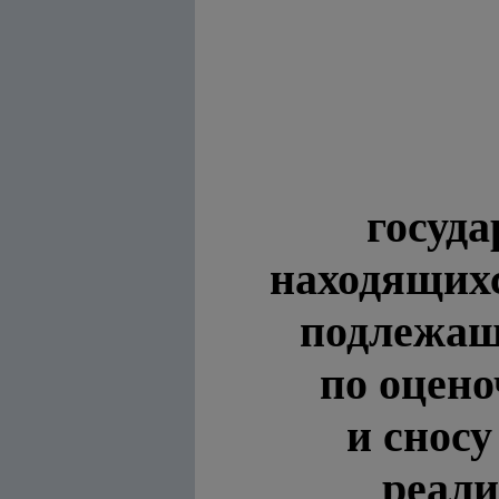
госуд
находящих
подлежащ
по оцено
и сносу
реали