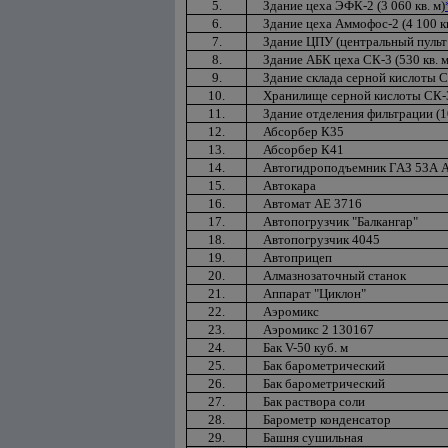
5.
Здание цеха ЭФК-2 (3 060 кв. м)
6.
Здание цеха Аммофос-2 (4 100 кв
7.
Здание ЦПУ (центральный пульт 
8.
Здание АБК цеха СК-3 (530 кв. м
9.
Здание склада серной кислоты СК
10.
Хранилище серной кислоты СК-3 
11.
Здание отделения фильтрации (10
12.
Абсорбер К35
13.
Абсорбер К41
14.
Автогидроподъемник ГАЗ 53А 
15.
Автокара
16.
Автомат АЕ 3716
17.
Автопогрузчик "Балкангар"
18.
Автопогрузчик 4045
19.
Автоприцеп
20.
Алмазнозаточный станок
21.
Аппарат "Циклон"
22.
Аэромикс
23.
Аэромикс 2 130167
24.
Бак V-50 куб. м
25.
Бак барометрический
26.
Бак барометрический
27.
Бак раствора соли
28.
Барометр конденсатор
29.
Башня сушильная