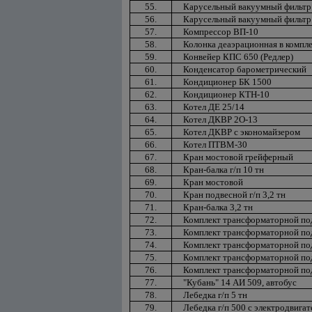
55.
Карусельный вакуумный фильтр
56.
Карусельный вакуумный фильтр 
57.
Компрессор ВП-10
58.
Колонка деаэрационная в компл
59.
Конвейер КПС 650 (Редлер)
60.
Конденсатор барометрический
61.
Кондиционер БК 1500
62.
Кондиционер КТН-10
63.
Котел ДЕ 25/14
64.
Котел ДКВР 2О-13
65.
Котел ДКВР с экономайзером
66.
Котел ПТВМ-30
67.
Кран мостовой грейферный
68.
Кран-балка г/п 10 тн
69.
Кран мостовой
70.
Кран подвесной г/п 3,2 тн
71.
Кран-балка 3,2 тн
72.
Комплект трансформаторной по
73.
Комплект трансформаторной по
74.
Комплект трансформаторной по
75.
Комплект трансформаторной под
76.
Комплект трансформаторной по
77.
"Кубань" 14 АИ 509, автобус
78.
Лебедка г/п 5 тн
79.
Лебедка г/п 500 с электродвига