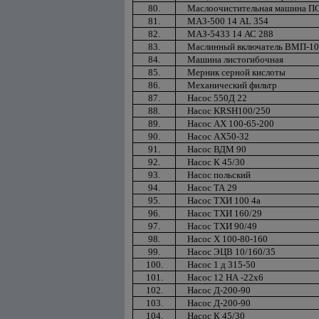
80.
Маслоочистительная машина П
81.
МАЗ-500 14 АL 354
82.
МАЗ-5433 14 АС 288
83.
Маслинный включатель ВМП-10
84.
Машина листогибочная
85.
Мерник серной кислоты
86.
Механический фильтр
87.
Насос 550Д 22
88.
Насос KRSH100/250
89.
Насос АХ 100-65-200
90.
Насос АХ50-32
91.
Насос ВДМ 90
92.
Насос К 45/30
93.
Насос польский
94.
Насос ТА 29
95.
Насос ТХИ 100 4а
96.
Насос ТХИ 160/29
97.
Насос ТХИ 90/49
98.
Насос Х 100-80-160
99.
Насос ЭЦВ 10/160/35
100.
Насос 1 д 315-50
101.
Насос 12 НА -22х6
102.
Насос Д-200-90
103.
Насос Д-200-90
104.
Насос К 45/30