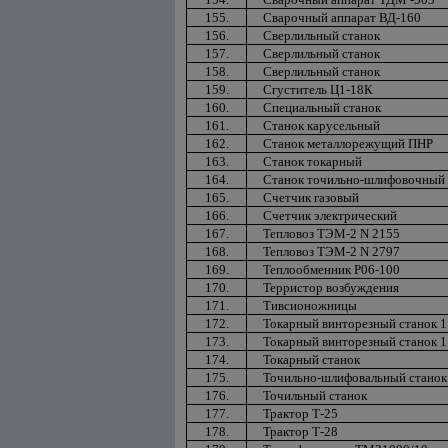
155.
Сварочный аппарат ВД-160
156.
Сверлильный станок
157.
Сверлильный станок
158.
Сверлильный станок
159.
Сгуститель Ц1-18К
160.
Специальный станок
161.
Станок карусельный
162.
Станок металлорежущий ПНР
163.
Станок токарный
164.
Станок точильно-шлифовочный
165.
Счетчик газовый
166.
Счетчик электрический
167.
Тепловоз ТЭМ-2 N 2155
168.
Тепловоз ТЭМ-2 N 2797
169.
Теплообменник Р06-100
170.
Терристор возбуждения
171.
Тивсионожницы
172.
Токарный винторезный станок 1
173.
Токарный винторезный станок 1
174.
Токарный станок
175.
Точильно-шлифовальный станок
176.
Точильный станок
177.
Трактор Т-25
178.
Трактор Т-28