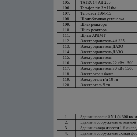
105.
ТАТРА 14 АД 255
106.
Тельфер г/п 3 т Н-6м
107.
Тепловоз ТЭМ-15
108.
Шлакоблочная установка
109.
Шнек реактора
110.
Шнек реактора
111.
Щиты АРДМТ
112.
Электродвигатель 4А 335
113.
Электродвигатель ДАЗО
114.
Электродвигатель ДАЗО
115.
Электродвигатель
116.
Электродвигатель 22 кВт 1500
117.
Электродвигатель 30 кВт 1500
118.
Электрокран-балка
119.
Электроталь г/п 10 тн
120.
Электроталь 5 тн
1.
Здание насосной N 1 (4 300 кв. м
2.
Здание и сооружения котельной N
3.
Здание склада извести 1-й очеред
4.
Здание и сооружения склада фос