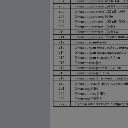
204.
Электродвигатель МТКН-411-6
205.
Электродвигатель ДАЗО 630 кВ
206.
Электродвигатель 132 кВт 590
207.
Электродвигатель Н-6м
208.
Электродвигатель 132 кВт 590 
209.
Электродвигатель ДАЗО
210.
Электродвигатель ДАЗО-4
211.
Электродвигатель 25 кВт/3000 о
212.
Электрокран-балка
213.
Электрокран мостовой грузопод
214.
Электрокран подъемностью 3,2 
215.
Электрокран тельфер 3,2 тн
216.
Электротельфер
217.
Электротельфер г/п 3,243 тн
218.
Электротельфер 2 тн
219.
Электроталь 2 тн 8-метровый (т
220.
Электрический грузоподъемный
221.
Элеватор СН6
222.
Электропечь СНО
223.
Элеватор ЭНТ-6
224.
Ячейка комплектного распредел