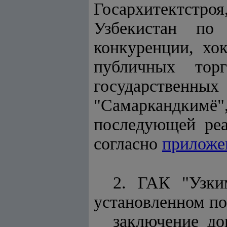
Госархитектстр
Узбекистан по 
конкуренции, хо
публичных тор
государственн
"Самаркандкимё",
последующей реа
согласно
прилож
2. ГАК "Узки
установленном по
заключение до