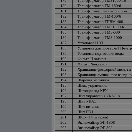
179.
Трансформатор ТМЗ1000/10
180.
Трансформатор ТМ-160/6
181.
Трансформаторная установка
182.
Трансформатор ТМ-160/6
183.
Трансформатор ТПВМ-400
184.
Трансформатор ТМЗ1000-6
185.
Трансформатор ТМЗ-630
186.
Трансформатор ТМЗ-1000
187.
Установка И-33
188.
Установка для проверки РН-ме
189.
Установка подготовки воды
190.
Фильтр Н-катион
191.
Фильтр Nа-катион
192.
Хранилище фосфорной кислоты 
193.
Хранилище аммиачного конденса
194.
Шаровая мельница
195.
Шкаф управления
196.
Щитопровод КРУ
197.
Щит управления УКАС-А
198.
Щит УКАС
199.
Щит питания
200.
Щит ПЭ1
201.
ЩСУ (14 панелей)
202.
Экономайзер ЭП-1808
203.
Экономайзер ЭП 808