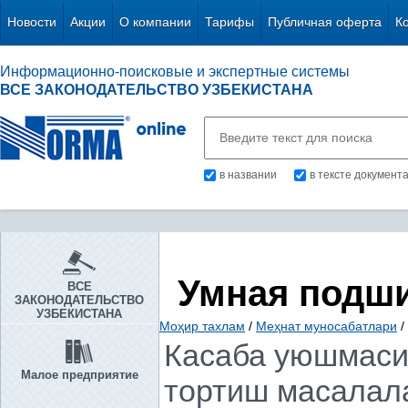
Новости
Акции
О компании
Тарифы
Публичная оферта
К
Информационно-поисковые и экспертные системы
ВСЕ ЗАКОНОДАТЕЛЬСТВО УЗБЕКИСТАНА
в названии
в тексте документ
Умная подш
ВСЕ
ЗАКОНОДАТЕЛЬСТВО
УЗБЕКИСТАНА
Моҳир тахлам
/
Меҳнат муносабатлари
/
Касаба уюшмаси
Малое предприятие
тортиш масалала