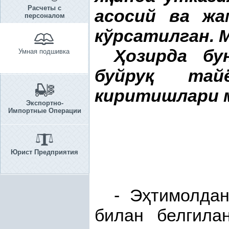
Расчеты с
асосий ва ж
персоналом
кўрсатилган.
Ҳ
озирда бу
Умная подшивка
буйру
қ
тайёр
киритишлари 
Экспортно-
Импортные Операции
Юрист Предприятия
- Э
ҳ
тимолдан
билан белгила