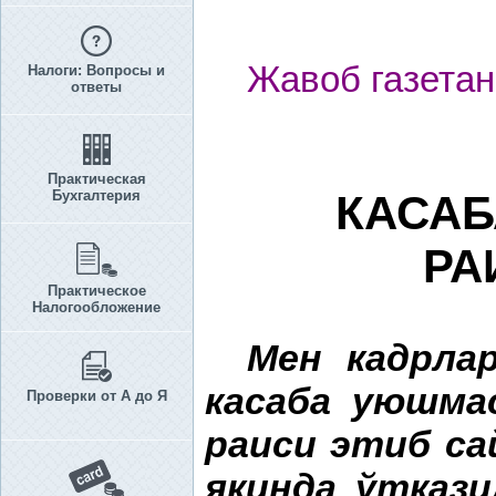
Жавоб газетан
Налоги: Вопросы и
ответы
Практическая
Бухгалтерия
КАСА
РА
Практическое
Налогообложение
Мен кадрла
касаба уюшм
Проверки от А до Я
раиси этиб са
я
қ
инда ўтказ