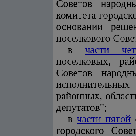
Советов народн
комитета городско
основании реше
поселкового Сове
в
части чет
поселковых, ра
Советов народн
исполнительны
районных, област
депутатов";
в
части пятой
с
городского Сове