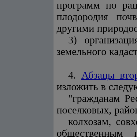
программ по ра
плодородия поч
другими природо
3) организаци
земельного кадаст
4.
Абзацы вто
изложить в следу
"гражданам Ре
поселковых, райо
колхозам, сов
общественным п