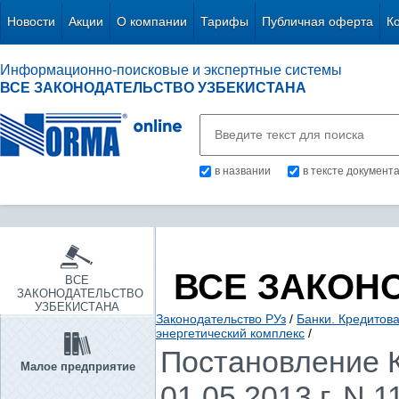
Новости
Акции
О компании
Тарифы
Публичная оферта
К
Информационно-поисковые и экспертные системы
ВСЕ ЗАКОНОДАТЕЛЬСТВО УЗБЕКИСТАНА
в названии
в тексте документ
ВСЕ ЗАКОН
ВСЕ
ЗАКОНОДАТЕЛЬСТВО
УЗБЕКИСТАНА
Законодательство РУз
/
Банки. Кредитов
энергетический комплекс
/
Постановление К
Малое предприятие
01.05.2013 г. N