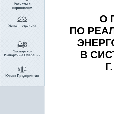
Расчеты с
персоналом
О 
Умная подшивка
ПО РЕА
ЭНЕРГ
В СИ
Экспортно-
Импортные Операции
Г
Юрист Предприятия