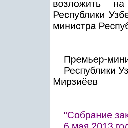
возложить на
Республики Узб
министра Респуб
Премьер-мин
Респуб
Мирзиёев
"Собрание зак
6 мая 2013 год