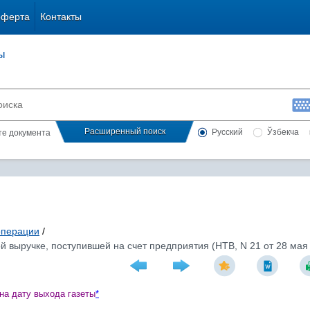
оферта
Контакты
ы
Расширенный поиск
Русский
Ўзбекча
сте документа
операции
/
 выручке, поступившей на счет предприятия (НТВ, N 21 от 28 мая 2
на дату выхода газеты
*