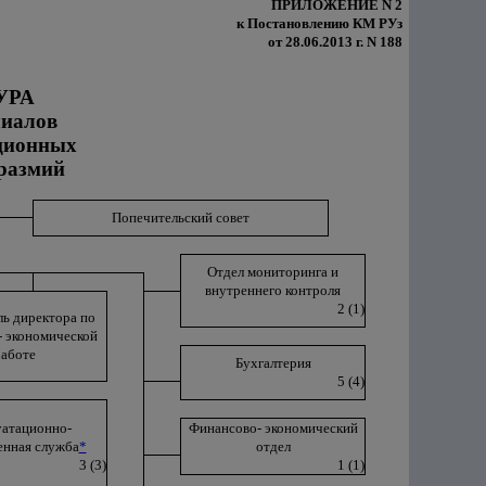
ПРИЛОЖЕНИЕ N 2
к Постановлению КМ РУз
от 28.06.2013 г. N 188
УРА
лиалов
ционных
размий
Попечительский совет
Отдел мониторинга и
внутреннего контроля
2 (1)
ль директора по
- экономической
работе
Бухгалтерия
5 (4)
уатационно-
Финансово- экономический
енная служба
*
отдел
3 (3)
1 (1)