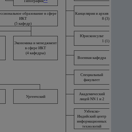
Типография
**
ссиональное образование в сфере
Канцелярия и архив
ИКТ
8 (3)
(5 кафедр)
Юрисконсульт
1 (1)
Экономика и менеджмент
в сфере ИКТ
(4 кафедры)
Военная кафедра
Специальный
факультет
Академический
Ургенчский
лицей NN 1 и 2
Узбекско-
Индийский центр
информационных
технологий