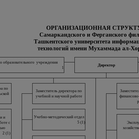
ОРГАНИЗАЦИОННАЯ СТРУКТ
Самаркандского и Ферганского фи
Ташкентского университета информа
технологий
имени Мухаммада ал-Хо
о образовательного учреждения
Директор
1
ра по
Заместитель директора по
Заместите
ьской
учебной и научной работе
финансово
Учебно-методический отдел
и и
5 (1)
боте с
Экспл
жью
хозяйств
2 (1)