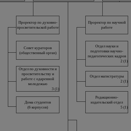
Проректор по духовно-
Проректор по научной
просветительской работе
работе
Отдел науки и
Совет кураторов
подготовки научно-
(общественный орган)
педагогических кадров
2 (1)
Отдел по духовности и
просветительству и
Отдел магистратуры
работе с одаренной
2 (1)
молодежью
3 (1)
Редакционно-
Дома студентов
издательский отдел
(6 корпусов)
5 (1)