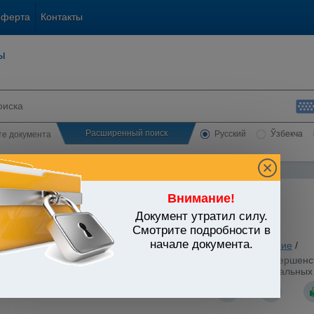
оферта
Контакты
ы
Расширенный поиск
Русский
Ўзбекча
сте документа
Внимание!
Документ утратил силу.
ЬСТВО УЗБЕКИСТАНА
Смотрите подробности в
начале документа.
ование. Наука. Культура
/
Утратившие силу акты
/
Образование
/
стров Республики Узбекистан от 28.06.2013 г. N 188 "О совершен
ых технологий имени Мухаммада ал-Хоразмий и его региональных