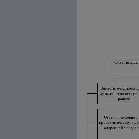
Совет высшег
Заместитель директо
духовно- просветител
работе
Отдел по духовност
просветительству и ра
одаренной молоде