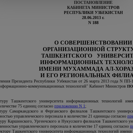
ПОСТАНОВЛЕНИЕ
КАБИНЕТА МИНИСТРОВ
РЕСПУБЛИКИ УЗБЕКИСТАН
28.06.2013 г.
N 188
О СОВЕРШЕНСТВОВАНИИ
ОРГАНИЗАЦИОННОЙ СТРУКТ
ТАШКЕНТСКОГО УНИВЕРСИТ
ИНФОРМАЦИОННЫХ ТЕХНОЛ
ИМЕНИ МУХАММАДА АЛ-ХОРА
И ЕГО РЕГИОНАЛЬНЫХ ФИЛИ
ления Президента Республики Узбекистан от 26 марта 2013 года N ПП
 информационно-коммуникационных технологий" Кабинет Министров
ПО
ктуру Ташкентского университета информационных технологий
име
оличестве 75 единиц согласно
приложению N 1
;
туру Самаркандского и Ферганского филиалов Ташкентского универ
ностью управленческого персонала в количестве 21 единицы согласно
пр
уру Каршинского, Ургенчского и Нукусского филиалов Ташкентского у
ленностью управленческого персонала в количестве 17 единиц согласно
п
ректору Ташкентского университета информационных технологий
имени 