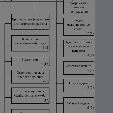
программам и
качеству
преподавания
Проректор по финансово-
Отдел
экономической работы
международных
связей
2 (1)
Финансово-
Отдел мониторинга
экономический отдел
и внутреннего
3 (3)
контроля
3 (1)
Бухгалтерия
14 (12)
Отдел маркетинга
5 (5)
Отдел технических
средств обучения
4 (1)
Отдел кадров
5 (5)
Эксплуатационно-
хозяйственная служба
*
17 (17)
1-й и 2-й отделы
6 (5)