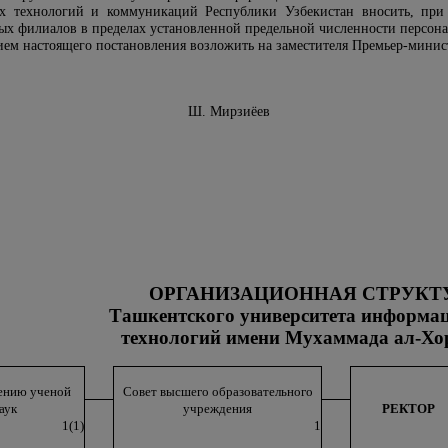
 технологий и коммуникаций Республики Узбекистан вносить, при 
ных филиалов в пределах установленной предельной численности персона
нием настоящего постановления возложить на заместителя Премьер-минис
Узбекистан Ш. Мирзиёев
ОРГАНИЗАЦИОННАЯ СТРУКТ
Ташкентского университета информа
технологий
имени Мухаммада ал-Хо
ению ученой
Совет высшего образовательного
аук
учреждения
РЕКТОР
1(1)
1