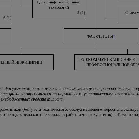
Центр информационных
технологий
3 (1)
Отдел 
6 (1)
ФАКУЛЬТЕТЫ
*
ТЕЛЕКОММУНИКАЦИОННЫЕ Т
ЕРНЫЙ ИНЖИНИРИНГ
ПРОФЕССИОНАЛЬНОЕ ОБР
ла факультетов, технического и обслуживающего персонала эксплуата
онала филиала определяется по нормативам, установленным законодател
 внебюджетных средств филиала.
работников (без учета технического, обслуживающего персонала эксплу
о-преподавательского персонала и работников факультетов) - 41 единица,