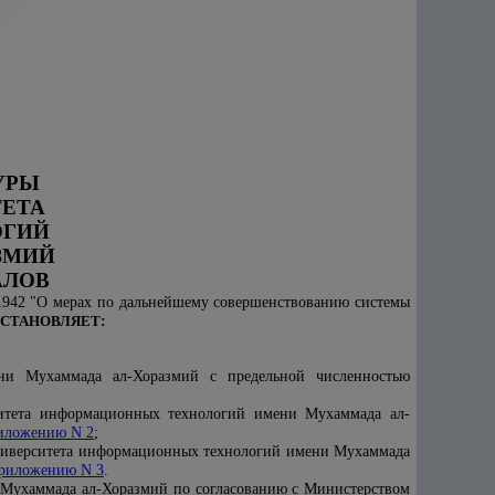
УРЫ
ЕТА
ОГИЙ
ЗМИЙ
АЛОВ
-1942 "О мерах по дальнейшему совершенствованию системы
СТАНОВЛЯЕТ
:
ни Мухаммада ал-Хоразмий с предельной численностью
ситета информационных технологий
имени Мухаммада ал-
иложению N 2
;
ниверситета информационных технологий
имени Мухаммада
риложению N 3
.
Мухаммада ал-Хоразмий по согласованию с Министерством