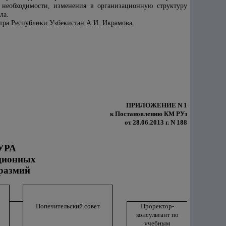
необходимости, изменения в организационную структуру
ла.
тра Республики Узбекистан А.И. Икрамова.
ПРИЛОЖЕНИЕ N 1
к Постановлению КМ РУз
от 28.06.2013 г. N 188
УРА
ционных
размий
Попечительский совет
Проректор-
консультант по
учебным