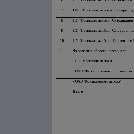
7
ОАО "Иссиклик манбаи" Самаркандс
8
ПУ "Иссиклик манбаи" Сурхандарь
9
ПУ "Иссиклик манбаи" Сырдарьинс
10
ПУ "Иссиклик манбаи" Ташкентской
11
Ферганская область - всего, в т.ч.
- ПУ "Иссиклик манбаи"
- ОАО "Фаргонавилоятэнергомарказ
- ОАО "Кокандэнергомарказ"
Всего