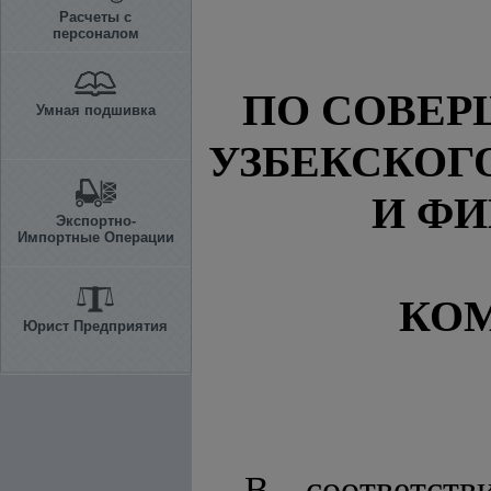
Расчеты с
персоналом
ПО СОВЕ
Умная подшивка
УЗБЕКСКОГ
И Ф
Экспортно-
Импортные Операции
КО
Юрист Предприятия
В соответс