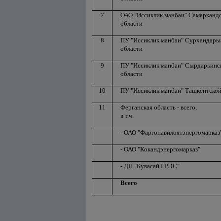
7
ОАО "Иссиклик манбаи" Самарканд
области
8
ПУ "Иссиклик манбаи" Сурхандарь
области
9
ПУ "Иссиклик манбаи" Сырдарьинс
области
10
ПУ "Иссиклик манбаи" Ташкентской
11
Ферганская область - всего,
в т.ч.
- ОАО "Фаргонавилоятэнергомарказ
- ОАО "Кокандэнергомарказ"
- ДП "Кувасай ГРЭС"
Всего