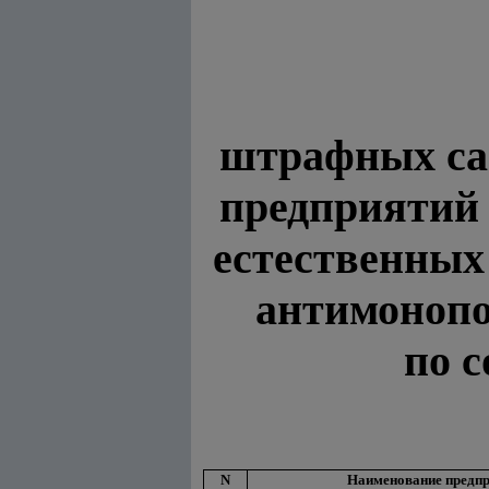
штрафных са
предприяти
естественных
антимонопо
по с
N
Наименование предп