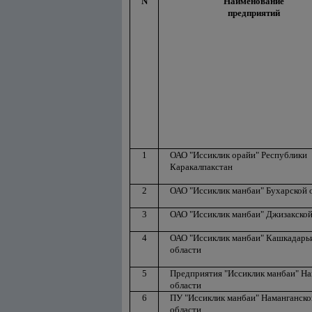
N
Наименование
предприятий
1
ОАО "Иссиклик орайи" Республики
Каракалпакстан
2
ОАО "Иссиклик манбаи" Бухарской 
3
ОАО "Иссиклик манбаи" Джизакской
4
ОАО "Иссиклик манбаи" Кашкадарь
области
5
Предприятия "Иссиклик манбаи" На
области
6
ПУ "Иссиклик манбаи" Наманганско
области