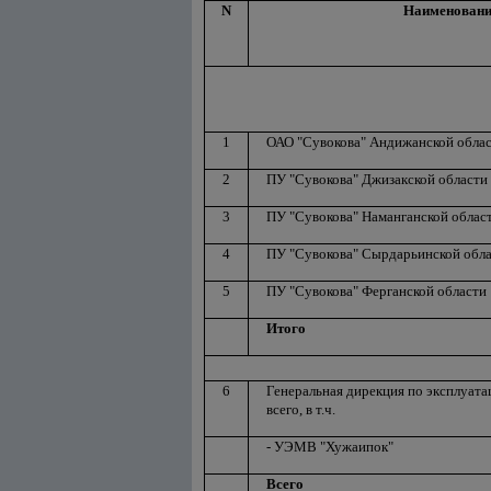
N
Наименовани
1
ОАО "Сувокова" Андижанской обла
2
ПУ "Сувокова" Джизакской области
3
ПУ "Сувокова" Наманганской облас
4
ПУ "Сувокова" Сырдарьинской обл
5
ПУ "Сувокова" Ферганской области
Итого
6
Генеральная дирекция по эксплуат
всего, в т.ч.
- УЭМВ "Хужаипок"
Всего