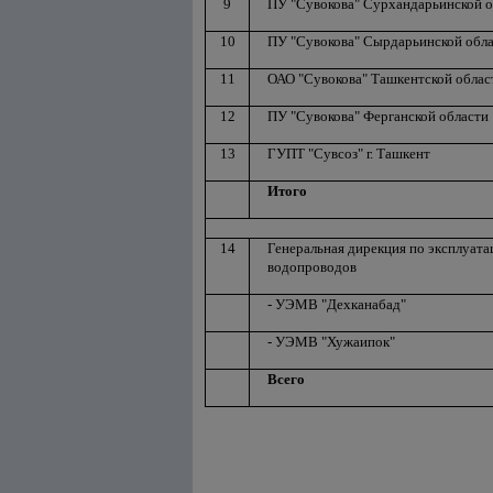
9
ПУ "Сувокова" Сурхандарьинской о
10
ПУ "Сувокова" Сырдарьинской обл
11
ОАО "Сувокова" Ташкентской облас
12
ПУ "Сувокова" Ферганской области
13
ГУПТ "Сувсоз" г. Ташкент
Итого
14
Генеральная дирекция по эксплуат
водопроводов
- УЭМВ "Дехканабад"
- УЭМВ "Хужаипок"
Всего