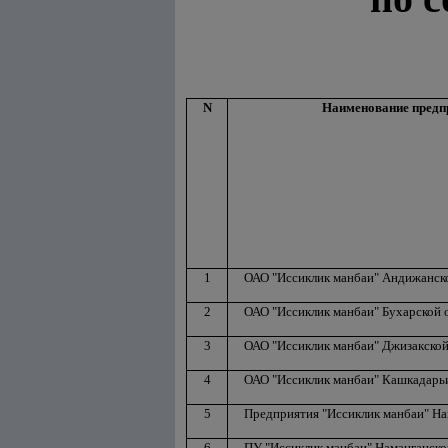
N
Наименование предп
1
ОАО "Иссиклик манбаи" Андижанск
2
ОАО "Иссиклик манбаи" Бухарской 
3
ОАО "Иссиклик манбаи" Джизакской
4
ОАО "Иссиклик манбаи" Кашкадарь
5
Предприятия "Иссиклик манбаи" На
6
ПУ "Иссиклик манбаи" Наманганско