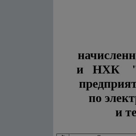
начисленн
и НХК "У
предприят
по элект
и т