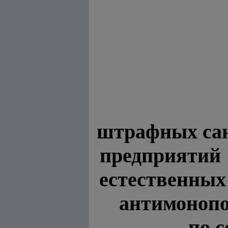
штрафных сан
предприяти
естественных
антимонопо
по с