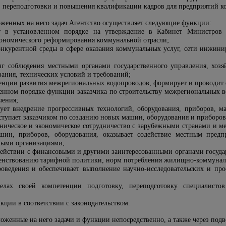
, переподготовки и повышения квалификации кадров для предприятий к
оженных на него задач Агентство осуществляет следующие функции:
т в установленном порядке на утверждение в Кабинет Министров 
ономического реформирования коммунальной отрасли;
онкурентной среды в сфере оказания коммунальных услуг, сети инжи
нг соблюдения местными органами государственного управления, хоз
ания, технических условий и требований;
денции развития межрегиональных водопроводов, формирует и проводит 
ленном порядке функции заказчика по строительству межрегиональных в
чения;
зует внедрение прогрессивных технологий, оборудования, приборов, 
ыступает заказчиком по созданию новых машин, оборудования и приборов
хническое и экономическое сотрудничество с зарубежными странами и
ашин, приборов, оборудования, оказывает содействие местным пред
ными организациями;
действии с финансовыми и другими заинтересованными органами государ
ршенствованию тарифной политики, норм потребления жилищно-коммунал
оведения и обеспечивает выполнение научно-исследовательских и про
делах своей компетенции подготовку, переподготовку специалис
кции в соответствии с законодательством.
ложенные на него задачи и функции непосредственно, а также через под