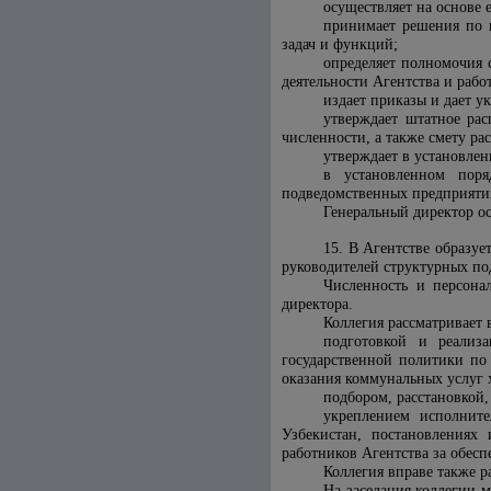
осуществляет на основе 
принимает решения по в
задач и функций;
определяет полномочия 
деятельности Агентства и раб
издает приказы и дает у
утверждает штатное рас
численности, а также смету ра
утверждает в установле
в установленном поря
подведомственных предприяти
Генеральный директор ос
15. В Агентстве образуе
руководителей структурных по
Численность и персона
директора.
Коллегия рассматривает 
подготовкой и реализ
государственной политики по
оказания коммунальных услуг 
подбором, расстановкой,
укреплением исполните
Узбекистан, постановлениях
работников Агентства за обесп
Коллегия вправе также р
На заседания коллегии м