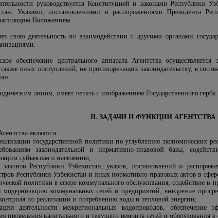
еятельности руководствуется Конституцией и законами Республики У
тан, Указами, постановлениями и распоряжениями Президента Рес
 настоящим Положением.
яет свою деятельность во взаимодействии с другими органами госуда
анизациями.
еское обеспечение центрального аппарата Агентства осуществляется
 также иных поступлений, не противоречащих законодательству, в соотв
тан.
ридическим лицом, имеет печать с изображением Государственного герб
II. ЗАДАЧИ И ФУНКЦИИ АГЕНТСТВА
гентства являются:
 реализации государственной политики по углублению экономических 
бованиям законодательной и нормативно-правовой базы, содейств
ующим субъектам и населению;
 законов Республики Узбекистан, указов, постановлений и распоряж
тров Республики Узбекистан и иных нормативно-правовых актов в сфер
ической политики в сфере коммунального обслуживания, содействие в п
и модернизацию коммунальных сетей и предприятий, внедрение прогр
контроля по реализации и потреблению воды и тепловой энергии;
нации деятельности межрегиональных водопроводов, обеспечение э
я проведения капитального и текущего ремонта сетей и оборудования в 