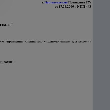
к
Постановлению
Президента РУз
от 17.08.2006 г. N ПП-445
измат"
нного управления, специально уполномоченным для решения
килотчи";