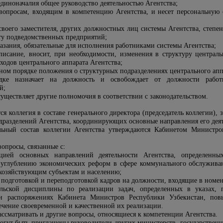
единоначалия общее руководство деятельностью Агентства;
опросам, входящим в компетенцию Агентства, и несет персональную 
своего заместителя, других должностных лиц системы Агентства, степен
оту подведомственных предприятий;
казания, обязательные для исполнения работниками системы Агентства;
писание, вносит, при необходимости, изменения в структуру централ
сходов центрального аппарата Агентства;
нном порядке положения о структурных подразделениях центрального апп
дке назначает на должность и освобождает от должности работн
й;
уществляет другие полномочия в соответствии с законодательством.
тся коллегия в составе генерального директора (председатель коллегии),
дразделений Агентства, координирующих основные направления его деят
льный состав коллегии Агентства утверждаются Кабинетом Министро
вопросы, связанные с:
ацией основных направлений деятельности Агентства, определен
 углублению экономических реформ в сфере коммунального обслуживан
хозяйствующим субъектам и населению;
 подготовкой и переподготовкой кадров на должности, входящие в номен
льской дисциплины по реализации задач, определенных в указах, 
 и распоряжениях Кабинета Министров Республики Узбекистан, пов
ечение своевременной и качественной их реализации.
ассматривать и другие вопросы, относящиеся к компетенции Агентства.
огут быть приглашены руководители других министерств, государственн