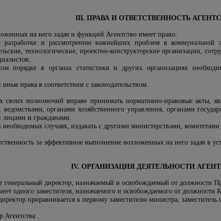
III. ПРАВА И ОТВЕТСТВЕННОСТЬ АГЕНТ
оженных на него задач и функций Агентство имеет право:
о разработке и рассмотрению важнейших проблем в коммунальной сф
ельские, технологические, проектно-конструкторские организации, сот
циалистов;
ном порядке в органах статистики и других организациях необходи
 иные права в соответствии с законодательством.
ах своих полномочий вправе принимать нормативно-правовые акты, я
 ведомствами, органами хозяйственного управления, органами государ
 лицами и гражданами.
в необходимых случаях, издавать с другими министерствами, комитетами
етственность за эффективное выполнение возложенных на него задач в ус
IV. ОРГАНИЗАЦИЯ ДЕЯТЕЛЬНОСТИ АГЕН
яет генеральный директор, назначаемый и освобождаемый от должности П
меет одного заместителя, назначаемого и освобождаемого от должности
директор приравнивается к первому заместителю министра, заместитель г
р Агентства: