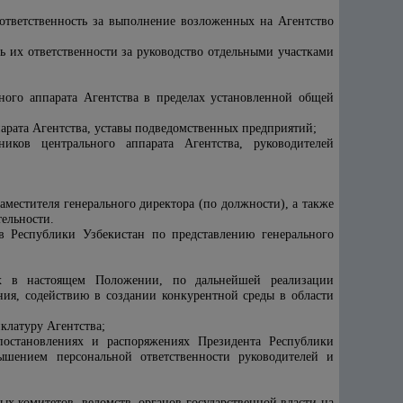
ответственность за выполнение возложенных на Агентство
ь их ответственности за руководство отдельными участками
ьного аппарата Агентства в пределах установленной общей
арата Агентства, уставы подведомственных предприятий;
иков центрального аппарата Агентства, руководителей
 заместителя генерального директора (по должности), а также
ельности.
в Республики Узбекистан по представлению генерального
ных в настоящем Положении, по дальнейшей реализации
ия, содействию в создании конкурентной среды в области
клатуру Агентства;
постановлениях и распоряжениях Президента Республики
ышением персональной ответственности руководителей и
ых комитетов, ведомств, органов государственной власти на