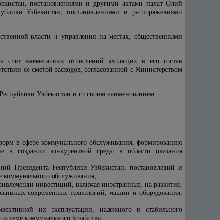
збекистан, постановлениями и другими актами палат Олий
публики Узбекистан, постановлениями и распоряжениями
рственной власти и управления на местах, общественными
 за счет ежемесячных отчислений входящих в его состав
етствии со сметой расходов, согласованной с Министерством
а Республики Узбекистан и со своим наименованием.
реформ в сфере коммунального обслуживания, формированию
ие в создании конкурентной среды в области оказания
ений Президента Республики Узбекистан, постановлений и
е коммунального обслуживания;
ривлечении инвестиций, включая иностранные, на развитие,
ессивных современных технологий, машин и оборудования,
ффективной их эксплуатации, надежного и стабильного
системе коммунального хозяйства;