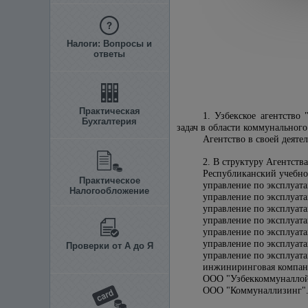
Налоги: Вопросы и
ответы
Практическая
1. Узбекское агентство
Бухгалтерия
задач в области коммунальног
Агентство в своей деят
2. В структуру Агентства
Республиканский учебн
Практическое
управление по эксплуат
Налогообложение
управление по эксплуат
управление по эксплуат
управление по эксплуат
управление по эксплуат
управление по эксплуат
Проверки от А до Я
управление по эксплуат
инжиниринговая компани
ООО "Узбеккоммуналло
ООО "Коммуналлизинг"