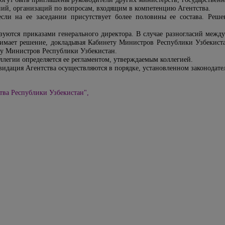
ний, организаций по вопросам, входящим в компетенцию Агентства.
если на ее заседании присутствует более половины ее состава. Ре
зуются приказами генерального директора. В случае разногласий межд
нимает решение, докладывая Кабинету Министров Республики Узбекиста
ту Министров Республики Узбекистан.
ллегии определяется ее регламентом, утверждаемым коллегией.
видация Агентства осуществляются в порядке, установленном законодате
тва Республики Узбекистан",