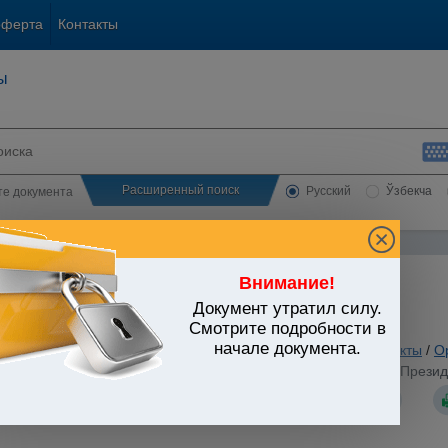
оферта
Контакты
ы
Расширенный поиск
Русский
Ўзбекча
сте документа
Внимание!
Документ утратил силу.
ЬСТВО УЗБЕКИСТАНА
Смотрите подробности в
начале документа.
ы государственно-правового устройства
/
Утратившие силу акты
/
О
тстве "Узкоммунхизмат" (Приложение N 4 к Постановлению Президен