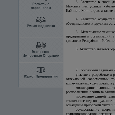
3. Агентство в своей д
Расчеты с
Мажлиса Республики Узбекис
персоналом
Кабинета Министров, а также
4. Агентство осуществл
объединениями и другими орг
Умная подшивка
5. Материально-технич
предприятий и организаций, а
финансов Республики Узбекис
6. Агентство является ю
Экспортно-
Импортные Операции
7. Основными задачами А
участие в разработке и
Юрист Предприятия
отвечающей современным тре
коммунальных услуг хозяйств
мониторинг исполнения
распоряжений Кабинета Минис
проведение единой техн
техническое перевооружение 
оснащение приборами учета и 
осуществление коорди
функционирования, организаци