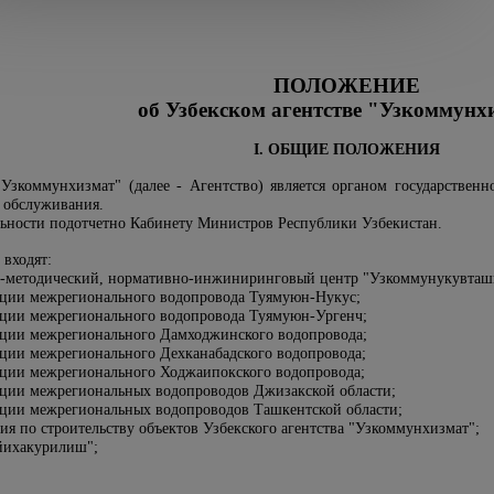
ПОЛОЖЕНИЕ
об Узбекском агентстве
"Узкоммунх
I. ОБЩИЕ ПОЛОЖЕНИЯ
 "Узкоммунхизмат" (далее - Агентство) является органом государстве
о обслуживания.
ельности подотчетно Кабинету Министров Республики Узбекистан.
 входят:
о-методический, нормативно-инжиниринговый центр "Узкоммунукувташ
ации межрегионального водопровода Туямуюн-Нукус;
ации межрегионального водопровода Туямуюн-Ургенч;
ации межрегионального Дамходжинского водопровода;
ации межрегионального Дехканабадского водопровода;
ации межрегионального Ходжаипокского водопровода;
ации межрегиональных водопроводов Джизакской области;
ации межрегиональных водопроводов Ташкентской области;
я по строительству объектов Узбекского агентства "Узкоммунхизмат";
йихакурилиш";
.