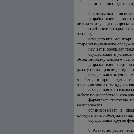
организация подготовки
8. Для выполнения возл
разрабатывает и вноси
регламентирующих вопросы эк
содействует созданию к
отрасли;
осуществляет монитори
сфере коммунального обслужив
изучает и обобщает тен
осуществляет в установ
объектов коммунального назна
разрабатывает и органи
работу по их производству, в
осуществляет научно-те
хозяйства и производства м
предприятиями и международ
осуществляет во взаимо
работу по разработке и сове
формирует стратегию пр
водопроводов;
организовывает в пре
коммунального обслуживания;
осуществляет другие фун
9. Агентство решает воз