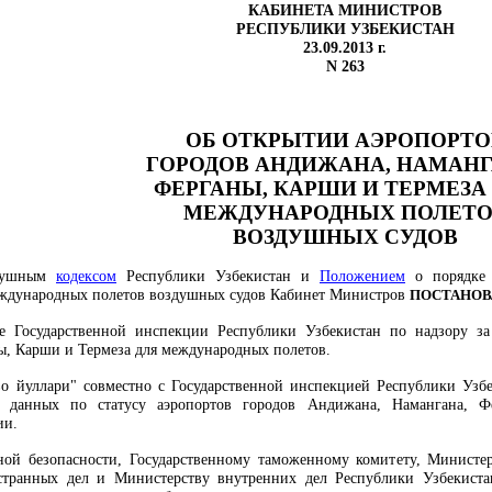
КАБИНЕТА МИНИСТРОВ
РЕСПУБЛИКИ УЗБЕКИСТАН
23.09.2013 г.
N 263
ОБ ОТКРЫТИИ АЭРОПОРТО
ГОРОДОВ АНДИЖАНА, НАМАНГ
ФЕРГАНЫ, КАРШИ И ТЕРМЕЗА
МЕЖДУНАРОДНЫХ ПОЛЕТО
ВОЗДУШНЫХ СУДОВ
здушным
кодексом
Республики Узбекистан и
Положением
о порядке 
еждународных полетов воздушных судов Кабинет Министров
ПОСТАНОВ
е Государственной инспекции Республики Узбекистан по надзору за
ы, Карши и Термеза для международных полетов.
о йуллари" совместно с Государственной инспекцией Республики Узбе
е данных по статусу аэропортов городов Андижана, Намангана, 
ии.
ной безопасности, Государственному таможенному комитету, Министер
остранных дел и Министерству внутренних дел Республики Узбекист