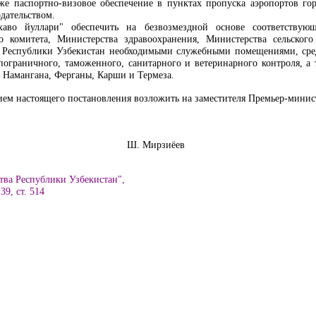
кже паспортно-визовое обеспечение в пунктах пропуска аэропортов г
дательством.
аво йуллари" обеспечить на безвозмездной основе соответствую
о комитета, Министерства здравоохранения, Министерства сельског
 Республики Узбекистан необходимыми служебными помещениями, сред
ограничного, таможенного, санитарного и ветеринарного контроля, а 
 Намангана, Ферганы, Карши и Термеза.
ием настоящего постановления возложить на заместителя Премьер-минис
збекистан Ш. Мирзиёев
тва Республики Узбекистан",
39, ст. 514