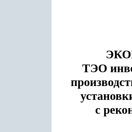
ЭКО
ТЭО инве
производст
установк
с реко