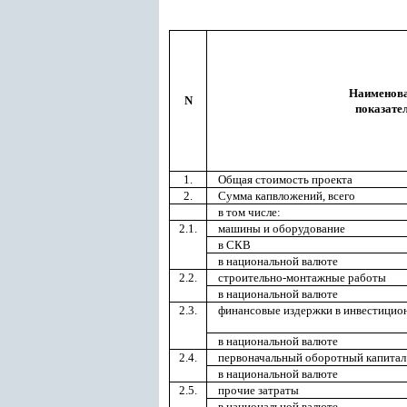
Наименов
N
показате
1.
Общая стоимость проекта
2.
Сумма капвложений, всего
в том числе:
2.1.
машины и оборудование
в СКВ
в национальной валюте
2.2.
строительно-монтажные работы
в национальной валюте
2.3.
финансовые издержки в инвестицио
в национальной валюте
2.4.
первоначальный оборотный капитал
в национальной валюте
2.5.
прочие затраты
в национальной валюте