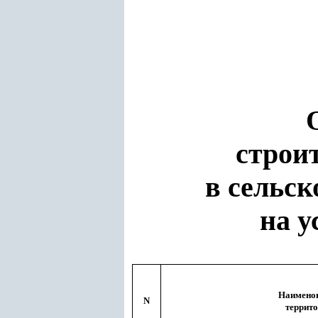
строи
в сельс
на у
Наимено
N
террит