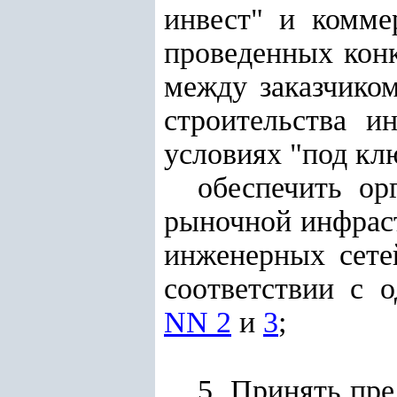
инвест" и комме
проведенных конк
между заказчико
строительства и
условиях "под клю
обеспечить ор
рыночной инфрас
инженерных сете
соответствии с 
NN 2
и
3
;
5. Принять пр