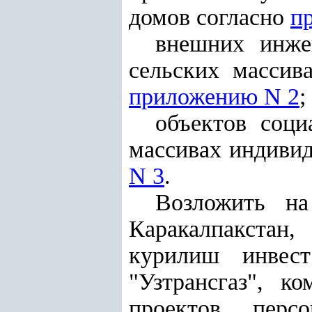
домов согласно
п
внешних инже
сельских массив
приложению N 2
;
объектов соц
массивах индивид
N 3
.
Возложить на
Каракалпакстан,
курилиш инвест
"Узтрансгаз", к
проектов, перс