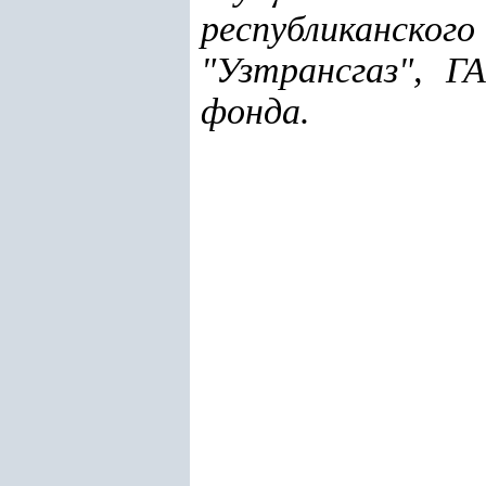
республиканск
"Узтрансгаз", Г
фонда.