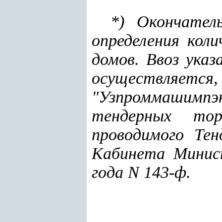
*) Окончател
определения кол
домов. Ввоз ука
осуществляетс
"Узпроммашимпэк
тендерных тор
проводимого Тен
Кабинета Минис
года N 143-ф.