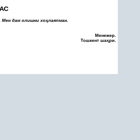
АС
 Мен дам олишни хо
ҳ
лаяпман.
Менежер.
Тошкент ша
ҳ
ри.