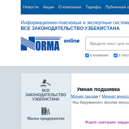
Новости
Акции
О компании
Тарифы
Публичная 
Информационно-поисковые и экспертные систем
ВСЕ ЗАКОНОДАТЕЛЬСТВО УЗБЕКИСТАНА
в названии
в тек
Умная подшивка
ВСЕ
ЗАКОНОДАТЕЛЬСТВО
Моҳир тахлам
/
Меҳнат мунос
УЗБЕКИСТАНА
Иш берувчининг йиллик меҳна
Малое предприятие
Жавоб газетанинг чи
ққ
ан