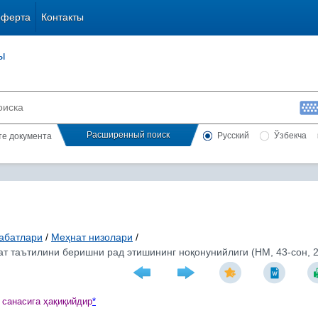
оферта
Контакты
ы
Расширенный поиск
Русский
Ўзбекча
сте документа
абатлари
/
Меҳнат низолари
/
т таътилини беришни рад этишининг ноқонунийлиги (НМ, 43-сон, 2
 санасига
ҳ
а
қ
и
қ
ийдир
*