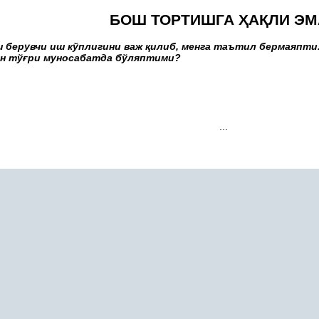
БОШ ТОРТИШГА
Ҳ
А
Қ
ЛИ ЭМ
ш берувчи иш кўплигини важ
қ
илиб, менга таътил бермаяпти.
н тў
ғ
ри муносабатда бўляптими?
...