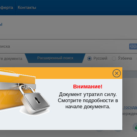
оферта
Контакты
ы
Расширенный поиск
Русский
Ўзбекча
сте документа
Внимание!
Документ утратил силу.
ЬСТВО УЗБЕКИСТАНА
Смотрите подробности в
начале документа.
тика. Отчетность
/
Утратившие силу документы
/
Программы госуда
стров Республики Узбекистан от 30.12.2013 г. N 351 "Об утвержд