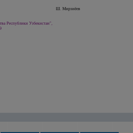
Узбекистан Ш. Мирзиёев
тва Республики Узбекистан",
9