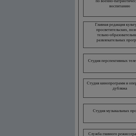
по военно-патриотиче
воспитанию
Главная редакция культ
просветительских, поз
тельно-образовательн
развлекательных прог
Студия перспективных тел
Студия кинопрограмм и опе
дубляжа
Студия музыкальных пр
Служба главного режиссера