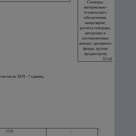
Секторы:
материально-
технического
обеспечения;
канцелярии;
расчета гонорара,
авторских и
постановочных
выплат; архивного
фонда; группа
продюсеров)
52 ед.
том числе АУП - 7 единиц.
";
15,0
-