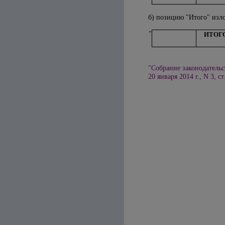
б)
позицию "Итого"
изло
"
ИТОГ
"Собрание законодательс
20 января 2014 г., N 3, ст