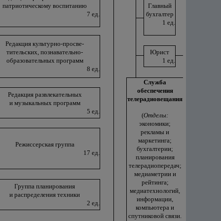
патриотическому воспитанию
Главный
7 ед.
бухгалтер
1 ед.
Редакция культурно-просве-
тительских, познавательно-
Юрист
образовательных программ
1 ед.
8 ед.
Служба
обеспечения
Редакция развлекательных
телерадиовещания
и музыкальных программ
5 ед.
(
Отделы:
экономики;
рекламы и
маркетинга;
Режиссерская группа
бухгалтерии;
17 ед.
планирования
телерадиопередач;
медиаметрии и
рейтинга;
Группа планирования
медиатехнологий,
и распределения техники
информации,
2 ед.
компьютера и
спутниковой связи.