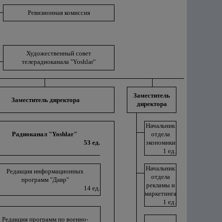
Ревизионная комиссия
Художественный совет
телерадиоканала "Yoshlar"
Заместитель
Заместитель директора
директора
Начальник
Радиоканал "Yoshlar"
отдела
53 ед.
экономики
1 ед.
Начальник
Редакция информационных
отдела
программ "Давр"
рекламы и
14 ед.
маркетинга
1 ед.
Редакция программ по военно-