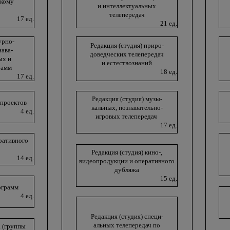
скому
и интеллектуальных
телепередач
17 ед.
21 ед.
урно-
Редакция (студия) приро-
нава-
доведческих телепередач
ых и
и естествознаний
рамм
18 ед.
17 ед.
Редакция (студия) музы-
епроектов
кальных, познавательно-
4 ед.
игровых телепередач
17 ед.
ративного
Редакция (студия) кино-,
14 ед.
видеопродукции и оперативного
дубляжа
15 ед.
ограмм
4 ед.
Редакция (студия) специ-
альных телепередач по
 (группы