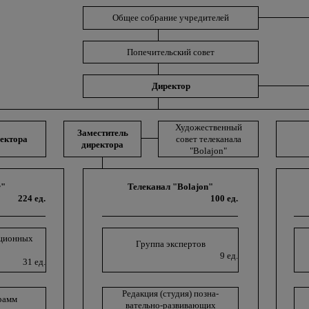
Общее собрание учредителей
Попечительский совет
Директор
Художественный
Заместитель
ектора
совет телеканала
директора
"Bolajon"
r"
Телеканал "Bolajon"
224 ед.
100 ед.
ационных
Группа экспертов
9 ед.
31 ед.
Редакция (студия) позна-
рамм
вательно-развивающих