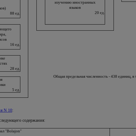
изучению иностранных
языков
ов)
20 ед.
88 ед.
ающего
ира,
нсов
16 ед.
ике
стях
28 ед.
Общая предельная численность - 438 единиц, в 
ия
ики
5 ед.
я N 10
:
следующего содержания:
нал "Bolajon"