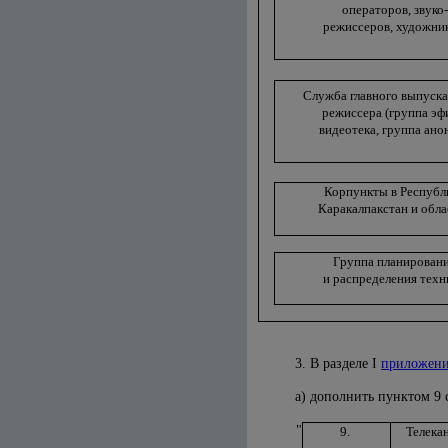
операторов, звуко-
режиссеров, художник
Служба главного выпуск
режиссера (группа эф
видеотека, группа ано
Корпункты в Республ
Каракалпакстан и обла
Группа планирован
и распределения техн
3. В
разделе I
приложени
а) дополнить
пунктом 9
"
9.
Телека