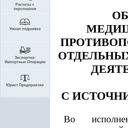
Расчеты с
персоналом
О
МЕДИЦ
Умная подшивка
ПРОТИВОП
ОТДЕЛЬНЫ
Экспортно-
Импортные Операции
ДЕЯТ
Юрист Предприятия
С ИСТОЧ
Во испол