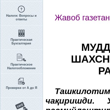
Жавоб газетан
Налоги: Вопросы и
ответы
Практическая
Бухгалтерия
МУДД
ШАХСН
Практическое
Р
Налогообложение
Проверки от А до Я
Ташкилоти
ча
қ
иришди.