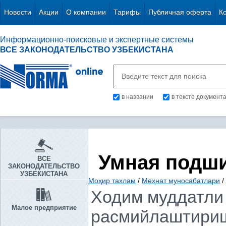
Новости
Акции
О компании
Тарифы
Публичная оферта
К
Информационно-поисковые и экспертные системы
ВСЕ ЗАКОНОДАТЕЛЬСТВО УЗБЕКИСТАНА
в названии
в тексте документ
Умная подш
ВСЕ
ЗАКОНОДАТЕЛЬСТВО
УЗБЕКИСТАНА
Моҳир тахлам
/
Меҳнат муносабатлари
/
Ходим муддатли 
Малое предприятие
расмийлаштириш 