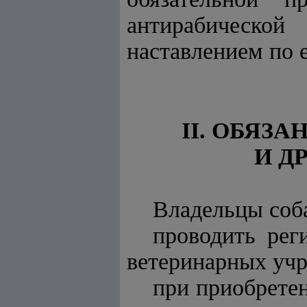
антирабическо
наставлением по 
II. ОБЯЗ
И Д
Владельцы соб
проводить рег
ветеринарных уч
при приобретен