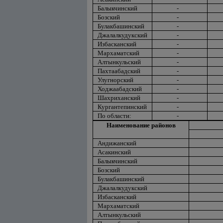
Балыкчинский
-
Бозский
-
Булакбашинский
-
Джалалкудукский
-
Избасканский
-
Мархаматский
-
Алтынкульский
-
Пахтаабадский
-
Улугнорский
-
Ходжаабадский
-
Шахриханский
-
Кургантепинский
-
По области:
-
Наименование районов
Андижанский
Асакинский
Балыкчинский
Бозский
Булакбашинский
Джалалкудукский
Избасканский
Мархаматский
Алтынкульский