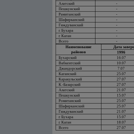
Алатский
-
Пешкунский
-
Рамитанский
-
Шафирканский
-
Гиждуванский
-
г. Бухара
-
г. Каган
-
Всего
-
Наименование
Дата завер
районов
1996
Бухарский
16.07
Вабкентский
10.07
Джандорский
7.07
Каганский
25.07
Каракульский
27.07
К.-Базарский
27.07
Алатский
21.07
Пешкунский
15.07
Ромитанский
25.07
Шафирканский
25.07
Гиждуванский
21.07
г. Бухара
15.07
г. Каган
18.07
Всего
27.07