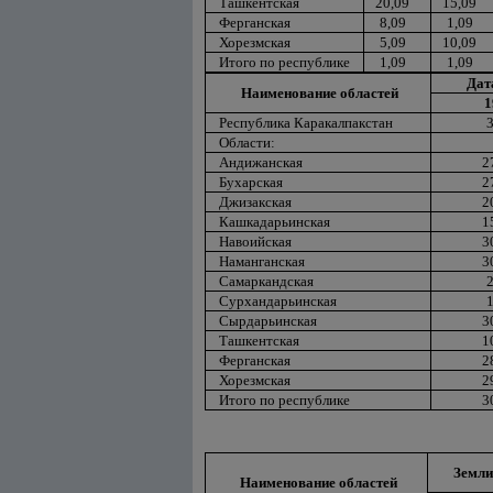
Ташкентская
20,09
15,09
Ферганская
8,09
1,09
Хорезмская
5,09
10,09
Итого по республике
1,09
1,09
Дат
Наименование областей
1
Республика Каракалпакстан
3
Области:
Андижанская
2
Бухарская
2
Джизакская
2
Кашкадарьинская
1
Навоийская
3
Наманганская
3
Самаркандская
2
Сурхандарьинская
1
Сырдарьинская
3
Ташкентская
1
Ферганская
2
Хорезмская
2
Итого по республике
3
Земли
Наименование областей