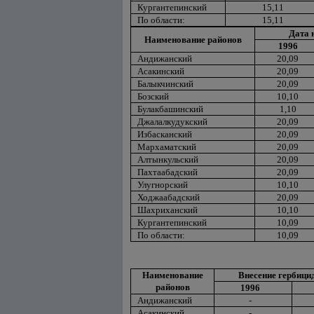
Кургантепинский
15,11
По области:
15,11
Дата 
Наименование районов
1996
Андижанский
20,09
Асакинский
20,09
Балыкчинский
20,09
Бозский
10,10
Булакбашинский
1,10
Джалалкудукский
20,09
Избасканский
20,09
Мархаматский
20,09
Алтынкульский
20,09
Пахтаабадский
20,09
Улугнорский
10,10
Ходжаабадский
20,09
Шахриханский
10,10
Кургантепинский
10,09
По области:
10,09
Наименование
Внесение гербицид
районов
1996
Андижанский
-
Асакинский
-