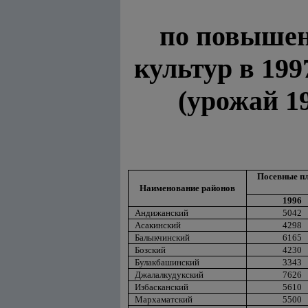
по повышен
культур в 19
(урожай 19
Посевные п
Наименование районов
1996
Андижанский
5042
Асакинский
4298
Балыкчинский
6165
Бозский
4230
Булакбашинский
3343
Джалалкудукский
7626
Избасканский
5610
Мархаматский
5500