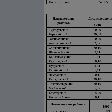
По республике:
52365
Наименование
Дата завершени
районов
1996
Турткульский
10,09
Берунийский
20,09
Элликалинский
10,09
Амударьинский
2,09
Ходжейлийский
20,10
Шуманайский
3,11
Канлыкульский
1,11
Кунградский
10,10
Нукусский
5,11
Кегейлийский
5,11
Чимбайский
10,11
Караузякский
30,10
Тахтакупырский
20,10
Муйнакский
5,09
Бозатауский
15,09
По республике:
10,11
Наименование районов
1996
Турткульский
15,09