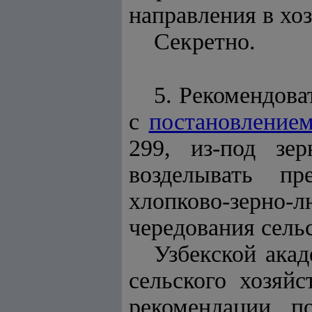
направления в хо
Секретно.
5. Рекомендова
с
постановление
299, из-под зе
возделывать п
хлопково-зерн
чередования сель
Узбекской ака
сельского хозяйс
рекомендации п