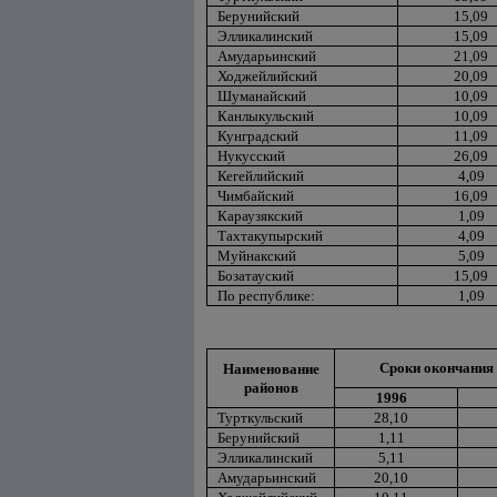
Берунийский
15,09
Элликалинский
15,09
Амударьинский
21,09
Ходжейлийский
20,09
Шуманайский
10,09
Канлыкульский
10,09
Кунградский
11,09
Нукусский
26,09
Кегейлийский
4,09
Чимбайский
16,09
Караузякский
1,09
Тахтакупырский
4,09
Муйнакский
5,09
Бозатауский
15,09
По республике:
1,09
Сроки окончания 
Наименование
районов
1996
Турткульский
28,10
Берунийский
1,11
Элликалинский
5,11
Амударьинский
20,10