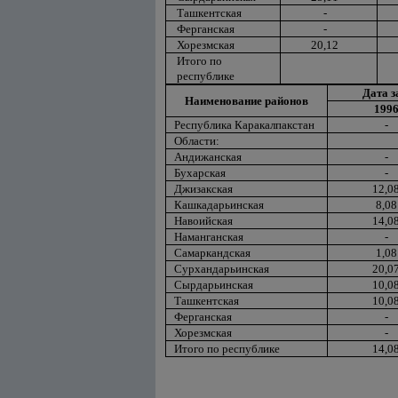
Ташкентская
-
Ферганская
-
Хорезмская
20,12
Итого по
республике
Дата 
Наименование районов
199
Республика Каракалпакстан
-
Области:
Андижанская
-
Бухарская
-
Джизакская
12,0
Кашкадарьинская
8,08
Навоийская
14,0
Наманганская
-
Самаркандская
1,08
Сурхандарьинская
20,0
Сырдарьинская
10,0
Ташкентская
10,0
Ферганская
-
Хорезмская
-
Итого по республике
14,0