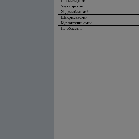
Пахтаабадский
Улугнорский
Ходжаабадский
Шахриханский
Кургантепинский
По области: