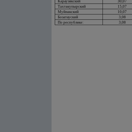
Караузякский
30,07
Тахтакупырский
15,07
Муйнакский
10,07
Бозатауский
3,08
По республике:
3,08