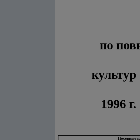
по пов
культу
1996 г.
Посевные 