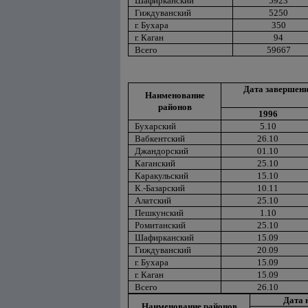
Шафирканский
5923
Гиждуванский
5250
г. Бухара
350
г. Каган
94
Всего
59667
Дата завершени
Наименование
районов
1996
Бухарский
5.10
Вабкентский
26.10
Джандорский
01.10
Каганский
25.10
Каракульский
15.10
К.-Базарский
10.11
Алатский
25.10
Пешкунский
1.10
Ромитанский
25.10
Шафирканский
15.09
Гиждуванский
20.09
г. Бухара
15.09
г. Каган
15.09
Всего
26.10
Дата 
Наименование районов