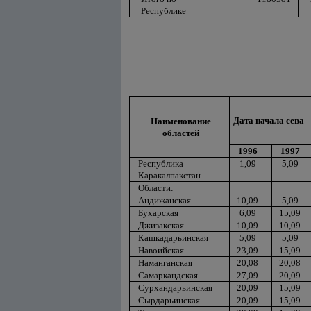
Республике
Дата начала сева
Наименование
областей
1996
1997
Республика
1,09
5,09
Каракалпакстан
Области:
Андижанская
10,09
5,09
Бухарская
6,09
15,09
Джизакская
10,09
10,09
Кашкадарьинская
5,09
5,09
Навоийская
23,09
15,09
Наманганская
20,08
20,08
Самаркандская
27,09
20,09
Сурхандарьинская
20,09
15,09
Сырдарьинская
20,09
15,09