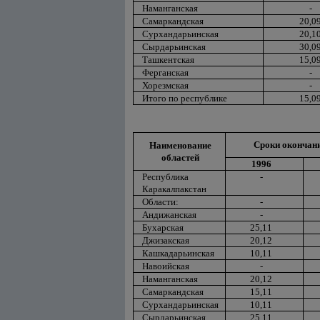
Наманганская
-
Самаркандская
20,0
Сурхандарьинская
20,1
Сырдарьинская
30,0
Ташкентская
15,0
Ферганская
-
Хорезмская
-
Итого по республике
15,0
Сроки окончани
Наименование
областей
1996
Республика
-
Каракалпакстан
Области:
-
Андижанская
-
Бухарская
25,11
Джизакская
20,12
Кашкадарьинская
10,11
Навоийская
-
Наманганская
20,12
Самаркандская
15,11
Сурхандарьинская
10,11
Сырдарьинская
25,11