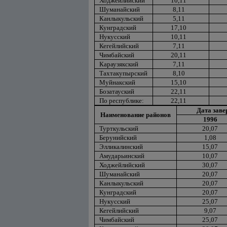
Ходжейлийский
10,11
Шуманайский
8,11
Канлыкульский
5,11
Кунградский
17,10
Нукусский
10,11
Кегейлийский
7,11
Чимбайский
20,11
Караузякский
7,11
Тахтакупырский
8,10
Муйнакский
15,10
Бозатауский
22,11
По республике:
22,11
Дата зав
Наименование районов
1996
Турткульский
20,07
Берунийский
1,08
Элликалинский
15,07
Амударьинский
10,07
Ходжейлийский
30,07
Шуманайский
20,07
Канлыкульский
20,07
Кунградский
20,07
Нукусский
25,07
Кегейлийский
9,07
Чимбайский
25,07