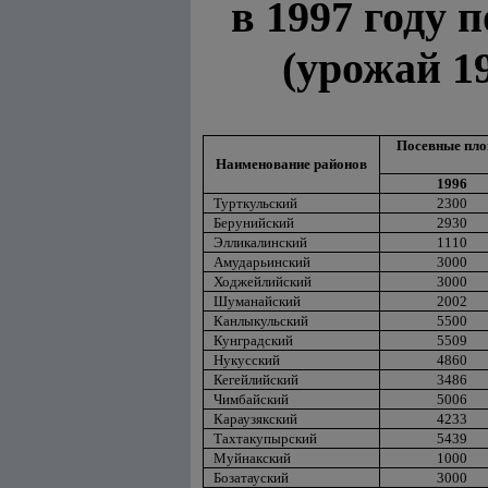
в 1997 году
(урожай 19
Посевные пло
Наименование районов
1996
Турткульский
2300
Берунийский
2930
Элликалинский
1110
Амударьинский
3000
Ходжейлийский
3000
Шуманайский
2002
Канлыкульский
5500
Кунградский
5509
Нукусский
4860
Кегейлийский
3486
Чимбайский
5006
Караузякский
4233
Тахтакупырский
5439
Муйнакский
1000
Бозатауский
3000