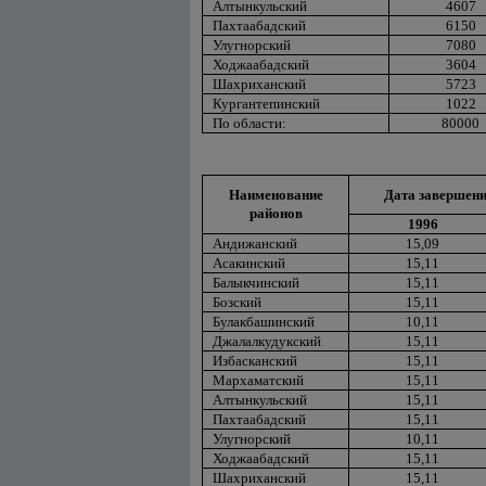
Алтынкульский
4607
Пахтаабадский
6150
Улугнорский
7080
Ходжаабадский
3604
Шахриханский
5723
Кургантепинский
1022
По области:
80000
Наименование
Дата завершени
районов
1996
Андижанский
15,09
Асакинский
15,11
Балыкчинский
15,11
Бозский
15,11
Булакбашинский
10,11
Джалалкудукский
15,11
Избасканский
15,11
Мархаматский
15,11
Алтынкульский
15,11
Пахтаабадский
15,11
Улугнорский
10,11
Ходжаабадский
15,11
Шахриханский
15,11