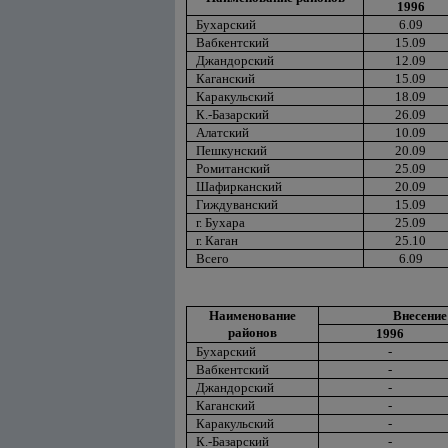
1996
Бухарский
6.09
Вабкентский
15.09
Джандорский
12.09
Каганский
15.09
Каракульский
18.09
К.-Базарский
26.09
Алатский
10.09
Пешкунский
20.09
Ромитанский
25.09
Шафирканский
20.09
Гиждуванский
15.09
г. Бухара
25.09
г. Каган
25.10
Всего
6.09
Наименование
Внесение
районов
1996
Бухарский
-
Вабкентский
-
Джандорский
-
Каганский
-
Каракульский
-
К.-Базарский
-