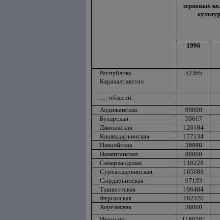
зерновых к
культур
1996
Республика
52365
Каракалпакстан
.....-области:
Андижанская
80000
Бухарская
59667
Джизакская
126104
Кашкадарьинская
177134
Навоийская
39998
Наманганская
80000
Самаркандская
118228
Сурхандарьинская
105088
Сырдарьинская
97193
Ташкентская
106484
Ферганская
102320
Хорезмская
36000
Итого по
1180581