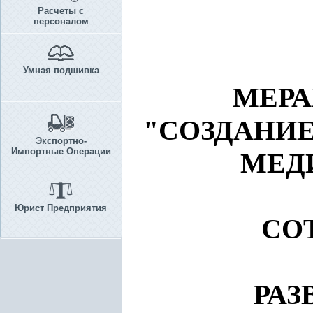
Расчеты с
персоналом
Умная подшивка
МЕРА
"СОЗДАНИ
Экспортно-
Импортные Операции
МЕД
Юрист Предприятия
СО
РАЗ