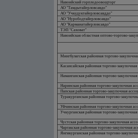
Навоийский горплодоовощторг
АО "Тамдытайерловсавдо"
АО "Учкудуктайерловсавддо"
АО "Нурободтайерловсавдо"
АО "Карманатайерловсавдо"
ТЭП "Саховат"
Навоийская областная оптово-торгово-закуп
Мингбулагская районная торгово-закупочна
Касансайская районная торгово-закупочная
Наманганская районная торгово-закупочная
Наринская районная торгово-закупочная ас
Папская районная торгово-закупочная ассо
Туракурганская районная торгово-закупочн
Уйчинская районная торгово-закупочная ас
Учкурганская районная торгово-закупочная
Чустская районная торгово-закупочная асс
Чаргакская районная торгово-закупочная а
Янгикурганская районная торгово-закупочн