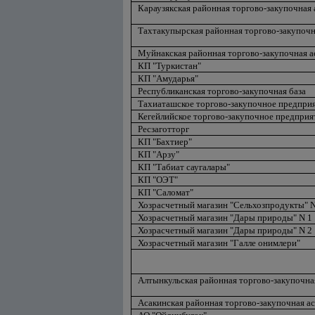
Караузякская районная торгово-закупочная
Тахтакупырская районная торгово-закупочн
Муйнакская районная торгово-закупочная 
КП "Туркистан"
КП "Амударья"
Республиканская торгово-закупочная база
Тахиаташское торгово-закупочное предпри
Кегейлийское торгово-закупочное предприя
Ресзаготторг
КП "Бахтиер"
КП "Арзу"
КП "Табиат саугалары"
КП "ОЭТ"
КП "Саломат"
Хозрасчетный магазин "Сельхозпродукты" N
Хозрасчетный магазин "Дары природы" N 1
Хозрасчетный магазин "Дары природы" N 2
Хозрасчетный магазин "Галле онимлери"
Алтынкульская районная торгово-закупочна
Асакинская районная торгово-закупочная а