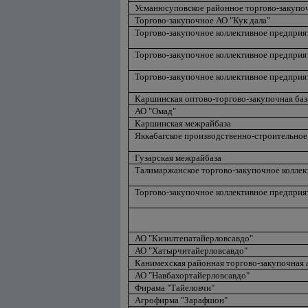
Усманюсуповское районное торгово-закупо
Торгово-закупочное АО "Кук дала"
Торгово-закупочное коллективное предпри
Торгово-закупочное коллективное предприя
Торгово-закупочное коллективное предприя
Каршинская оптово-торгово-закупочная баз
АО "Омад"
Каршинская межрайбаза
Яккабагское производственно-строительное
Гузарская межрайбаза
Талимаржанское торгово-закупочное коллек
Торгово-закупочное коллективное предприя
АО "Кизилтепатайерловсавдо"
АО "Хатырчитайерловсавдо"
Канимехская районная торгово-закупочная 
АО "Навбахортайерловсавдо"
Фирама "Тайеловчи"
Агрофирма "Зарафшон"