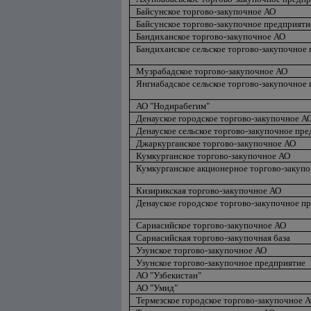
Байсунское торгово-закупочное АО
Байсунское торгово-закупочное предприяти
Бандиханское торгово-закупочное АО
Бандиханское сельское торгово-закупочное
Музрабадское торгово-закупочное АО
Янгиабадское сельское торгово-закупочное
АО "Нодирабегим"
Денауское городское торгово-закупочное А
Денауское сельское торгово-закупочное пр
Джаркурганское торгово-закупочное АО
Кумкурганское торгово-закупочное АО
Кумкурганское акционерное торгово-закуп
Кизирикская торгово-закупочное АО
Денауское городское торгово-закупочное п
Сариасийское торгово-закупочное АО
Сариасийская торгово-закупочная база
Узунское торгово-закупочное АО
Узунское торгово-закупочное предприятие
АО "Узбекистан"
АО "Умид"
Термезское городское торгово-закупочное 