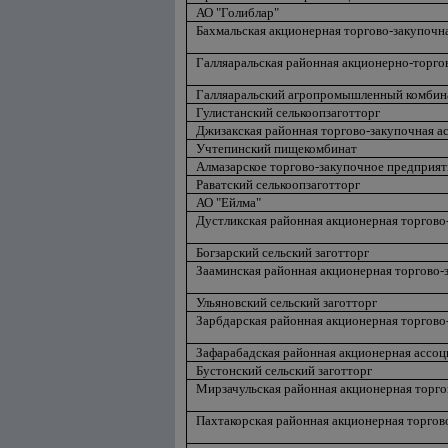
АО "Голиблар"
Бахмальская акционерная торгово-закупочн
Галляаральская районная акционерно-торго
Галляаральский агропромышленный комбин
Гулистанский селькоопзаготторг
Джизакская районная торгово-закупочная а
Учтепинский пищекомбинат
Алмазарское торгово-закупочное предприят
Раватский селькоопзаготторг
АО "Ейлма"
Дустликская районная акционерная торгово
Богзарский сельский заготторг
Зааминская районная акционерная торгово-
Ульяновский сельский заготторг
Зарбдарская районная акционерная торгово
Зафарабадская районная акционерная ассоц
Бустонский сельский заготторг
Мирзачульская районная акционерная торго
Пахтакорская районная акционерная торгов