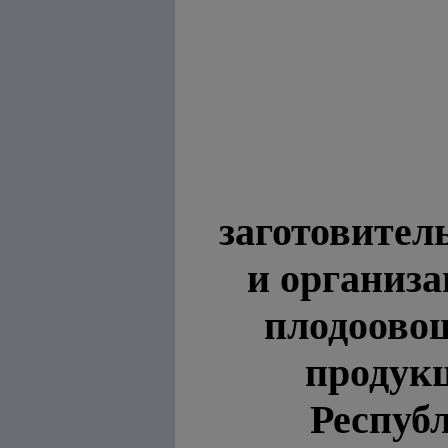
заготовител
и организа
плодоовощ
продук
Респуб