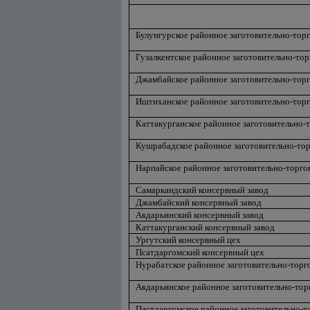
Булунгурское районное заготовительно-тор
Гузалкентское районное заготовительно-то
Джамбайское районное заготовительно-тор
Иштиханское районное заготовительно-тор
Каттакурганское районное заготовительно-
Кушрабадское районное заготовительно-то
Нарпайское районное заготовительно-торго
Самаркандский консервный завод
Джамбайский консервный завод
Акдарьинский консервный завод
Каттакурганский консервный завод
Ургутский консервный цех
Псатдаргомский консервный цех
Нурабатское районное заготовительно-торг
Акдарьинское районное заготовительно-тор
Пастдаргомское районное заготовительно-т