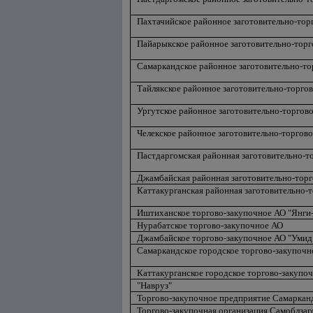
Пахтачийское районное заготовительно-тор
Пайарыкское районное заготовительно-тор
Самаркандское районное заготовительно-то
Тайлякское районное заготовительно-торго
Ургутское районное заготовительно-торгов
Челекское районное заготовительно-торгов
Пастдаргомская районная заготовительно-то
Джамбайская районная заготовительно-торг
Каттакурганская районная заготовительно-т
Иштиханское торгово-закупочное АО "Янги
Нурабатское торгово-закупочное АО
Джамбайское торгово-закупочное АО "Умид
Самаркандское городское торгово-закупочн
Каттакурганское городское торгово-закупо
"Навруз"
Торгово-закупочное предприятие Самаркан
Торгово-закупочная организация Самоблзаг