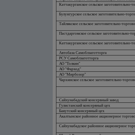
Каттакурганское сельское заготовительно-т
Булунгурское сельское заготовительно-торг
Тайлякское сельское заготовительно-торгов
Пастдаргомское сельское заготовительно-т
Каттакурганское сельское заготовительно-т
Автобаза Самоблзаготторга
РСУ Самоблзаготторга
АО "Толкин"
АО "Фарход"
АО "Мирбозор"
Чархинское сельское заготовительно-торгов
Сайхунабадский консервный завод
Гулистанский консервный цех
Баяутский консервный цех
Акалтынское районное акционерное торгов
Сайхунабадское районное акционерное тор