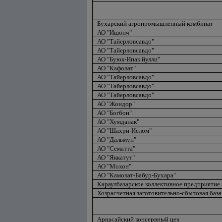
Бухарский агропромышленный комбинат
АО "Ишонч"
АО "Тайерловсавдо"
АО "Тайерловсавдо"
АО "Буюк-Ипак йулли"
АО "Кафолат"
АО "Тайерловсавдо"
АО "Тайерловсавдо"
АО "Тайерловсавдо"
АО "Жондор"
АО "Богбон"
АО "Хумданак"
АО "Шахри-Ислом"
АО "Дальмун"
АО "Сематта"
АО "Яккатут"
АО "Мохон"
АО "Камолат-Бабур-Бухара"
Караулбазарское коллективное предприятие
Хозрасчетная заготовительно-сбытовая база
Арнасайский консервный цех