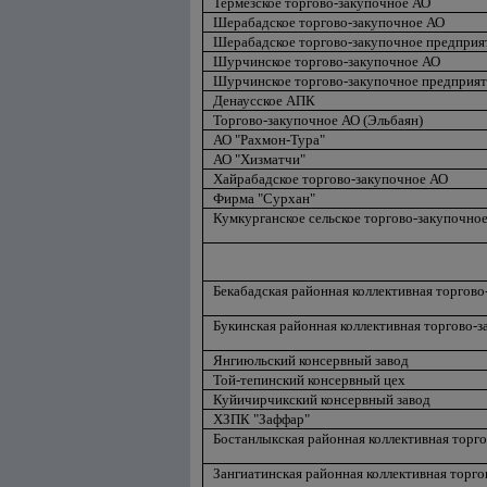
Термезское торгово-закупочное АО
Шерабадское торгово-закупочное АО
Шерабадское торгово-закупочное предприя
Шурчинское торгово-закупочное АО
Шурчинское торгово-закупочное предприя
Денаусское АПК
Торгово-закупочное АО (Эльбаян)
АО "Рахмон-Тура"
АО "Хизматчи"
Хайрабадское торгово-закупочное АО
Фирма "Сурхан"
Кумкурганское сельское торгово-закупочно
Бекабадская районная коллективная торгово
Букинская районная коллективная торгово-
Янгиюльский консервный завод
Той-тепинский консервный цех
Куйичирчикский консервный завод
ХЗПК "Заффар"
Бостанлыкская районная коллективная торг
Зангиатинская районная коллективная торго