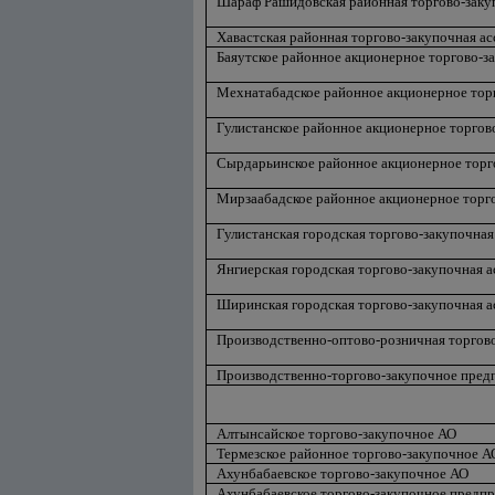
Шараф Рашидовская районная торгово-заку
Хавастская районная торгово-закупочная а
Баяутское районное акционерное торгово-з
Мехнатабадское районное акционерное тор
Гулистанское районное акционерное торгов
Сырдарьинское районное акционерное торг
Мирзаабадское районное акционерное торг
Гулистанская городская торгово-закупочная
Янгиерская городская торгово-закупочная 
Ширинская городская торгово-закупочная 
Производственно-оптово-розничная торгово
Производственно-торгово-закупочное пред
Алтынсайское торгово-закупочное АО
Термезское районное торгово-закупочное А
Ахунбабаевское торгово-закупочное АО
Ахунбабаевское торгово-закупочное предп