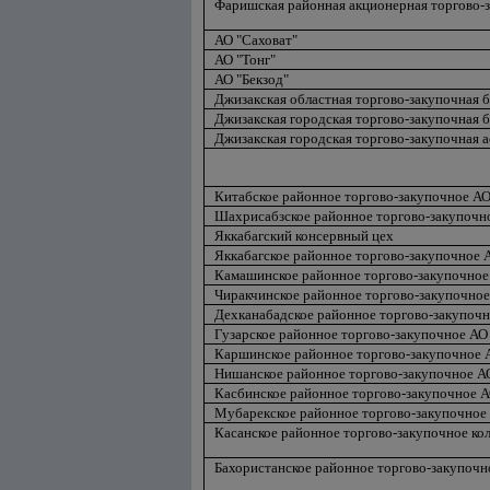
Фаришская районная акционерная торгово-
АО "Саховат"
АО "Тонг"
АО "Бекзод"
Джизакская областная торгово-закупочная б
Джизакская городская торгово-закупочная б
Джизакская городская торгово-закупочная 
Китабское районное торгово-закупочное А
Шахрисабзское районное торгово-закупочн
Яккабагский консервный цех
Яккабагское районное торгово-закупочное 
Камашинское районное торгово-закупочное
Чиракчинское районное торгово-закупочно
Дехканабадское районное торгово-закупоч
Гузарское районное торгово-закупочное АО
Каршинское районное торгово-закупочное 
Нишанское районное торгово-закупочное А
Касбинское районное торгово-закупочное 
Мубарекское районное торгово-закупочное
Касанское районное торгово-закупочное ко
Бахористанское районное торгово-закупочн