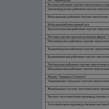
АО "Ойдинбулок"
Бозская районная торгово-закупочная ассо
Джалалкудукская районная торгово-закупоч
Избасканская районная торгово-закупочная
Избасканский консервный цех
Кургантепинская районная торгово-закупоч
Частная торгово-производственная фирма "
Пахтаабадское районное торгово-закупочн
Ходжаабадская районная торгово-закупочна
Булакмашинская районная торгово-закупочн
Улугнорская районная торгово-закупочная 
Шахриканская районная торгово-закупочна
Фирма "Андижан Саховати"
Андижанское городское торгово-закупочно
Жанабадское частное заготовительно-прои
Частное заготовительно-производственное 
Заготовительно-производственная частная б