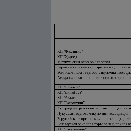
КП "Жахангир"
КП "Худиер"
Турткульский консервный завод
Берунийская сельская торгово-закупочная а
Элликкалинская торгово-закупочная ассоци
Амударьинская районная торгово-закупочна
КП "Саховат"
КП "Дилафруз"
КП "Акалтин"
КП "Таярлауши"
Кунградское районное торговое предприяти
Нукусская торгово-закупочная ассоциация
Берунийское торгово-закупочное предприя
Бозатауская районная торгово-закупочная а
КП "Таяурлауши"