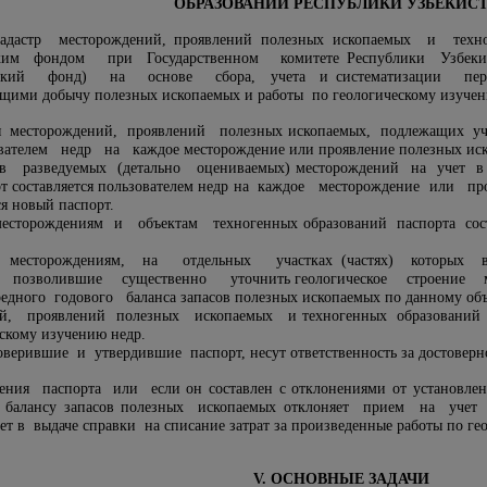
ОБРАЗОВАНИЙ РЕСПУБЛИКИ УЗБЕКИС
адастр месторождений, проявлений полезных ископаемых и техн
еским фондом при Государственном комитете Республики Узбек
ческий фонд) на основе сбора, учета и систематизации п
щими добычу полезных ископаемых и работы по геологическому изучению
я месторождений, проявлений полезных ископаемых, подлежащих у
вателем недр на каждое месторождение или проявление полезных ис
ов разведуемых (детально оцениваемых) месторождений на учет в 
рт составляется пользователем недр на каждое месторождение или п
ся новый паспорт.
есторождениям и объектам техногенных образований паспорта со
месторождениям, на отдельных участках (частях) которых в 
, позволившие существенно уточнить геологическое строение м
едного годового баланса запасов полезных ископаемых по данному объ
ий, проявлений полезных ископаемых и техногенных образований у
ескому изучению недр.
верившие и утвердившие паспорт, несут ответственность за достоверн
ения паспорта или если он составлен с отклонениями от установлен
ли балансу запасов полезных ископаемых отклоняет прием на уче
ет в выдаче справки на списание затрат за произведенные работы по ге
V. ОСНОВНЫЕ ЗАДАЧИ