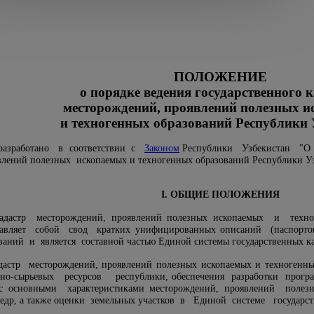
ПОЛОЖЕНИЕ
о порядке ведения государственного 
месторождений, проявлений полезных 
и техногенных образований Республики 
разработано в соответствии с
Законом
Республики Узбекистан "О н
влений полезных ископаемых и техногенных образований Республики Уз
I. ОБЩИЕ ПОЛОЖЕНИЯ
кадастр месторождений, проявлений полезных ископаемых и тех
тавляет собой свод кратких унифицированных описаний (паспорто
аний и является составной частью Единой системы государственных ка
дастр месторождений, проявлений полезных ископаемых и техногенн
но-сырьевых ресурсов республики, обеспечения разработки прогр
 с основными характеристиками месторождений, проявлений полез
 недр, а также оценки земельных участков в Единой системе государ