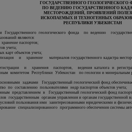
ГОСУДАРСТВЕННОГО ГЕОЛОГИЧЕСКОГО 
ПО ВЕДЕНИЮ ГОСУДАРСТВЕННОГО КАДА
МЕСТОРОЖДЕНИЙ, ПРОЯВЛЕНИЙ ПОЛЕ
ИСКОПАЕМЫХ И ТЕХНОГЕННЫХ ОБРАЗО
РЕСПУБЛИКИ УЗБЕКИСТАН
ми Государственного геологического фонда по ведению государст
азований являются:
и хранение паспортов;
тов учета;
ых карт объектов учета;
тизация и хранение материалов государственного кадастра месторо
истрации и хранения паспортов, ведения каталога и регистраци
нным комитетом Республики Узбекистан по геологии и минеральным р
основными задачами Государственный геологический фонд обеспечива
ство по составлению пользователями недр паспортов объектов учета;
енным представлением в Государственный геологический фонд паспорто
алов государственным органам управления и органам государственной в
и условий пользования ими заинтересованными юридическими и физиче
ирование специализированного программного обеспечения системы авт