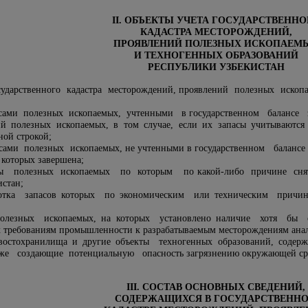
II. ОБЪЕКТЫ УЧЕТА ГОСУДАРСТВЕННО
КАДАСТРА МЕСТОРОЖДЕНИЙ,
ПРОЯВЛЕНИЙ ПОЛЕЗНЫХ ИСКОПАЕМ
И ТЕХНОГЕННЫХ ОБРАЗОВАНИЙ
РЕСПУБЛИКИ УЗБЕКИСТАН
сударственного кадастра месторождений, проявлений полезных ископ
асами полезных ископаемых, учтенными в государственном балансе
ий полезных ископаемых, в том случае, если их запасы учитываются
ной строкой;
асами полезных ископаемых, не учтенными в государственном балан
) которых завершена;
асы полезных ископаемых по которым по какой-либо причине снят
стан;
аботка запасов которых по экономическим или техническим прич
 полезных ископаемых, на которых установлено наличие хотя бы
 требованиям промышленности к разрабатываемым месторождениям анал
хвостохранилища и другие объекты техногенных образований, содер
же создающие потенциальную опасность загрязнению окружающей сре
III. СОСТАВ ОСНОВНЫХ СВЕДЕНИЙ,
СОДЕРЖАЩИХСЯ В ГОСУДАРСТВЕНН