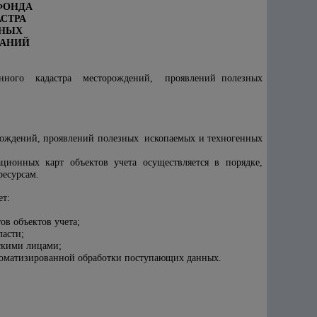
ФОНДА
СТРА
ЗНЫХ
ВАНИЙ
венного кадастра месторождений, проявлений полезных
ждений, проявлений полезных ископаемых и техногенных
онных карт объектов учета осуществляется в порядке,
есурсам.
ет:
в объектов учета;
ласти;
скими лицами;
оматизированной обработки поступающих данных.