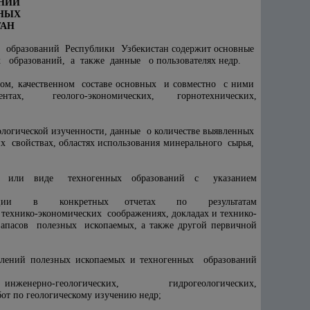
ЕНИЙ
ННЫХ
ТАН
х образований Республики Узбекистан содержит основные
образований, а также данные о пользователях недр.
нном, качественном составе основных и совместно с ними
нтах, геолого-экономических, горнотехнических,
огической изученности, данные о количестве выявленных
 свойствах, областях использования минерального сырья,
ипе или виде техногенных образований с указанием
информации в конкретных отчетах по результатам
технико-экономических соображениях, докладах и технико-
апасов полезных ископаемых, а также другой первичной
лений полезных ископаемых и техногенных образований
ых, инженерно-геологических, гидрогеологических,
т по геологическому изучению недр;