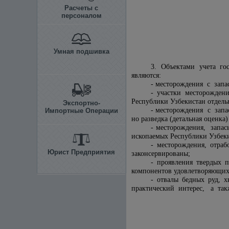
Расчеты с
персоналом
Умная подшивка
3. Объектами учета го
являются:
- месторождения с зап
- участки месторожден
Республики Узбекистан отдель
Экспортно-
- месторождения с зап
Импортные Операции
но разведка (детальная оценка
- месторождения, зап
ископаемых Республики Узбеки
- месторождения, отр
Юрист Предприятия
законсервированы;
- проявления твердых
компонентов удовлетворяющих
- отвалы бедных руд, 
практический интерес, а так