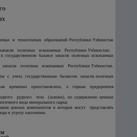
ГО
ЫХ
аемых и техногенных образований Республики Узбекистан
 запасов полезных ископаемых Республики Узбекистан;
 в государственном балансе запасов полезных ископаемых
се запасов полезных ископаемых Республики Узбекистан,
ы с учета государственным балансом запасов полезных
инам временно приостановлена, а горные предприятия
 одного рудного тела (залежи), по содержанию ценных
огичного вида минерального сырья;
жания ценных компонентов в которых могут представлять
ды и угрозу населению.
ОМ