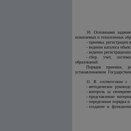
10. Основными задача
ископаемых и техногенных обр
- приемка, регистрация 
- ведение каталога объек
- ведение регистрационн
- сбор, учет, система
образований.
Порядок приемки, рег
устанавливаемом Государстве
11. В соответствии с 
- методическое руковод
- контроль за своеврем
- представление матери
- определение порядка 
- создание и функцион