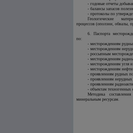
- годовые отчеты добыв
- балансы запасов полез
- протоколы по утвержде
Геологические матер
процессов (оползни, обвалы, п
6. Паспорта месторожд
по:
- месторождениям рудны
- месторождениям неруд
- россыпным месторожд
- месторождениям радио
- месторождениям угля и
- месторождениям нефти 
- проявлениям рудных п
- проявлениям нерудных
- проявлениям радиоакти
- объектам техногенных 
Методика составления
минеральным ресурсам.