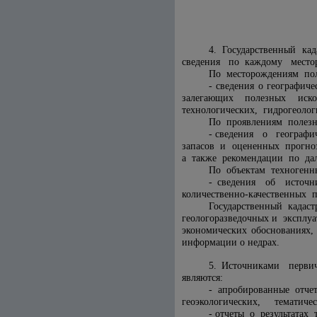
4. Государственный ка
сведения по каждому местор
По месторождениям пол
- сведения о географи
залегающих полезных иск
технологических, гидрогеоло
По проявлениям полезн
- сведения о географи
запасов и оцененных прогноз
а также рекомендации по да
По объектам техногенн
- сведения об источ
количественно-качественных 
Государственный ка
геологоразведочных и эксплуа
экономических обоснованиях
информации о недрах.
5. Источниками перви
являются:
- апробированные от
геоэкологических, тематичес
- отчеты о результатах