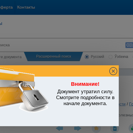
оферта
Контакты
ы
Расширенный поиск
Русский
Ўзбекча
сте документа
Внимание!
Документ утратил силу.
ЬСТВО УЗБЕКИСТАНА
Смотрите подробности в
начале документа.
 вопросы хозяйственной и предпринимательской деятельности
/
Г
я государственного кадастра месторождений, проявлений полезны
ановлением КМ РУз от 26.05.1997 г. N 258)