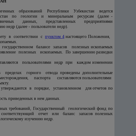
ТАН
огенных образований Республики Узбекистан ведется
истан по геологии и минеральным ресурсам (далее -
ервичных данных, представленных предприятиями
 недр (далее - пользователи недр).
чету в соответствии с
пунктом 4
настоящего Положения,
копаемых.
государственном балансе запасов полезных ископаемых
роявление полезных ископаемых. По завершению разведки
ставляются пользователями недр при каждом изменении
пределах горного отвода проведены дополнительные
есторождения, паспорта составляются пользователями
екту.
тверждаются в порядке, установленном для отчетов по
ость приведенных в нем данных.
ных требований, Государственный геологический фонд по
т соответствующий отчет или баланс запасов полезных
ологическому изучению недр.