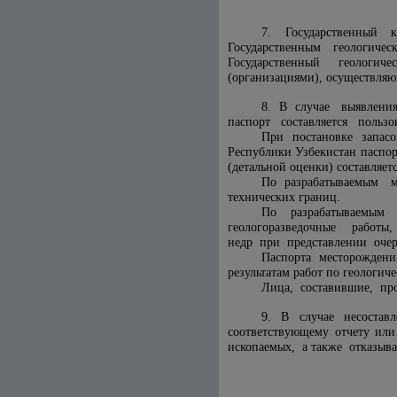
7. Государственный к
Государственным геологич
Государственный геологи
(организациями), осуществляю
8. В случае выявлени
паспорт составляется пользо
При постановке запас
Республики Узбекистан паспо
(детальной оценки) составляет
По разрабатываемым м
технических границ.
По разрабатываемым 
геологоразведочные работы
недр при представлении очер
Паспорта месторожден
результатам работ по геологич
Лица, составившие, про
9. В случае несоставл
соответствующему отчету и
ископаемых, а также отказыва