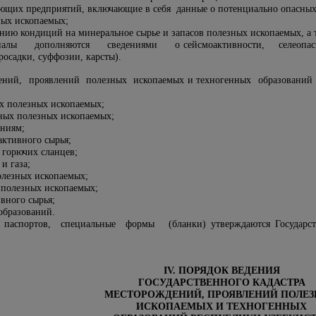
ающих предприятий, включающие в себя данные о потенциально опасных
ных ископаемых;
нию кондиций на минеральное сырье и запасов полезных ископаемых, а 
иалы дополняются сведениями о сейсмоактивности, селеопас
росадки, суффозии, карсты).
ений, проявлений полезных ископаемых и техногенных образований с
х полезных ископаемых;
ных полезных ископаемых;
ениям;
активного сырья;
 горючих сланцев;
и газа;
олезных ископаемых;
 полезных ископаемых;
вного сырья;
образований.
 паспортов, специальные формы (бланки) утверждаются Государств
IV. ПОРЯДОК ВЕДЕНИЯ
ГОСУДАРСТВЕННОГО КАДАСТРА
МЕСТОРОЖДЕНИЙ, ПРОЯВЛЕНИЙ ПОЛЕ
ИСКОПАЕМЫХ И ТЕХНОГЕННЫХ