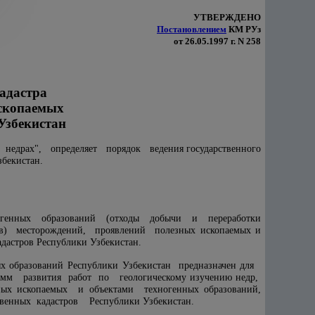
УТВЕРЖДЕНО
Постановлением
КМ РУз
от 26.05.1997 г. N 258
кадастра
ископаемых
Узбекистан
едрах", определяет порядок ведения государственного
бекистан.
ногенных образований (отходы добычи и переработки
в) месторождений, проявлений полезных ископаемых и
дастров Республики Узбекистан.
ых образований Республики Узбекистан предназначен для
амм развития работ по геологическому изучению недр,
ных ископаемых и объектами техногенных образований,
ственных кадастров Республики Узбекистан.