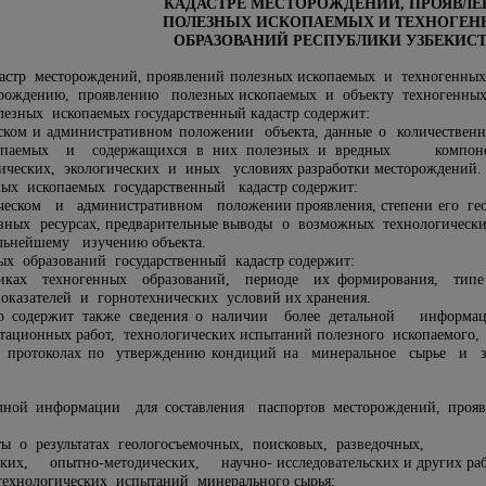
КАДАСТРЕ МЕСТОРОЖДЕНИЙ, ПРОЯВЛ
ПОЛЕЗНЫХ ИСКОПАЕМЫХ И ТЕХНОГЕ
ОБРАЗОВАНИЙ РЕСПУБЛИКИ УЗБЕКИС
дастр месторождений, проявлений полезных ископаемых и техногенны
ождению, проявлению полезных ископаемых и объекту техногенных 
езных ископаемых государственный кадастр содержит:
ческом и административном положении объекта, данные о количестве
опаемых и содержащихся в них полезных и вредных компоне
гических, экологических и иных условиях разработки месторождений.
ых ископаемых государственный кадастр содержит:
ческом и административном положении проявления, степени его геол
ных ресурсах, предварительные выводы о возможных технологических
льнейшему изучению объекта.
ых образований государственный кадастр содержит:
никах техногенных образований, периоде их формирования, т
показателей и горнотехнических условий их хранения.
дастр содержит также сведения о наличии более детальной 
тационных работ, технологических испытаний полезного ископаемого, 
, протоколах по утверждению кондиций на минеральное сырье и з
чной информации для составления паспортов месторождений, прояв
четы о результатах геологосъемочных, поисковых, разведочн
ких, опытно-методических, научно- исследовательских и других рабо
 технологических испытаний минерального сырья;