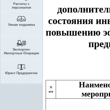
Расчеты с
дополнител
персоналом
состояния ин
Умная подшивка
повышению эф
пред
Экспортно-
Импортные Операции
Юрист Предприятия
Наимен
N
меропр
п/п